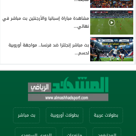
مشاهدة مباراة إسبانيا والأرجنتين بث مباشر في
نهائي...
بث مباشر إنجلترا ضد فرنسا.. مواجهة أوروبية
لحسم...
بطولات عربية
بطولات أوروبية
بث مباشر
المحترفون
متنوعات
الدوري السعودي