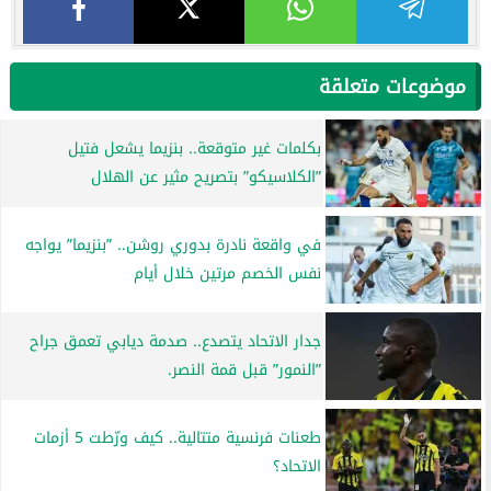
موضوعات متعلقة
بكلمات غير متوقعة.. بنزيما يشعل فتيل
”الكلاسيكو” بتصريح مثير عن الهلال
في واقعة نادرة بدوري روشن.. ”بنزيما” يواجه
نفس الخصم مرتين خلال أيام
جدار الاتحاد يتصدع.. صدمة ديابي تعمق جراح
”النمور” قبل قمة النصر.
طعنات فرنسية متتالية.. كيف ورّطت 5 أزمات
الاتحاد؟