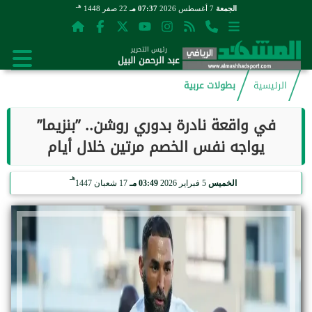
هـ
الجمعة
7 أغسطس 2026
07:37 مـ
22 صفر 1448
رئيس التحرير
عبد الرحمن البيل
الرئيسية
بطولات عربية
في واقعة نادرة بدوري روشن.. ”بنزيما”
يواجه نفس الخصم مرتين خلال أيام
هـ
الخميس
5 فبراير 2026
03:49 مـ
17 شعبان 1447