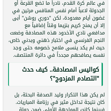
في عالم كرة القدم، نادراً ما تضع القرعة أو
الجدولة لاعباً أمام نفس المنافس مرتين في
غضون أيام معدودة، لكن "دوري روشن" أبى
إلا أن يمنح كريم بنزيما وقتاً إضافياً مع
مدافعي نادي الأخدود هذه المصادفة وضعت
النجم الفرنسي في اختبار ذهني وبدني خاص،
حيث لم يكد ينسى ملامح خصومه حتى وجد
نفسه يصافحهم مجدداً في دائرة المنتصف.
كواليس المصادفة.. كيف حدث
"التصادم المزدوج"؟
لم يكن هذا التكرار وليد الصدفة البحتة، بل
كان نتيجة تداخل مثير في رزنامة المباريات.
فبينما كانت المواجهة الأولى ضمن جولة