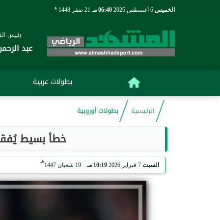
هـ
الخميس
6 أغسطس 2026
06:40 مـ
21 صفر 1448
رئيس التح
عبد الرحمن
بطولات عربية
الرئيسية
بطولات أوروبية
خطأ بسيط يُفقد
هـ
السبت
7 فبراير 2026
10:19 مـ
19 شعبان 1447