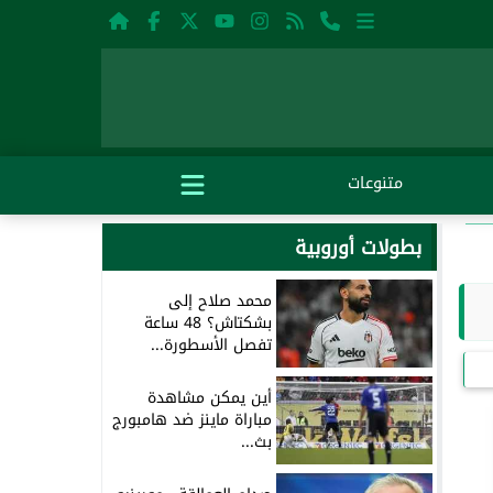
متنوعات
بطولات أوروبية
محمد صلاح إلى
بشكتاش؟ 48 ساعة
تفصل الأسطورة...
أين يمكن مشاهدة
مباراة ماينز ضد هامبورج
بث...