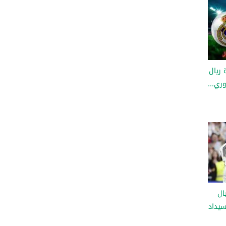
 ريال
ري...
ال
سيداد