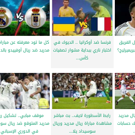
ل الفريق
فرنسا ضد أوكرانيا .. الديوك في
كل ما تود معرفته عن مباراة
ريميرليج؟
اختبار ناري ببداية مشوار تصفيات
مدريد ضد ريال أوفييدو بالدو
كأس...
ال مدريد
رابط الأسطورة لايف.. بث مباشر
موقف مبابي.. تشكيل ري
ك حسابات
مشاهدة مباراة ريال مدريد وريال
مدريد المتوقع ضد ريال سو
سوسيداد يلا...
في الدوري الإسباني