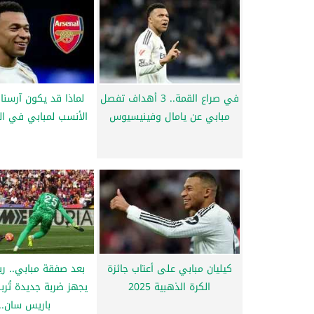
في صراع القمة.. 3 أهداف تفصل
لماذا قد يكون آرسنا
مبابي عن يامال وفينيسيوس
الأنسب لمبابي في الب
كيليان مبابي على أعتاب جائزة
بعد صفقة مبابي.. ري
الكرة الذهبية 2025
يجهز ضربة جديدة تُرب
باريس سان...