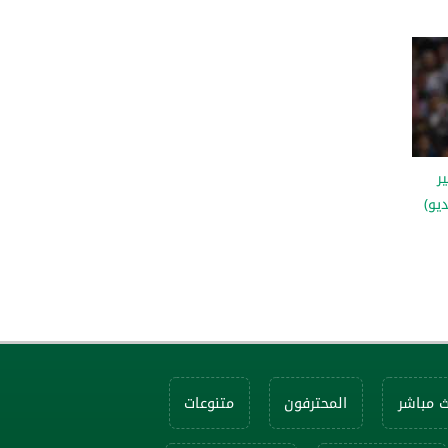
ر
يو)
ث مباشر
المحترفون
متنوعات