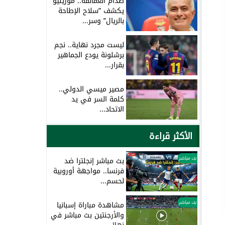
صدام العمالقة.. مورينيو
يكشف ”سلاح الإطاحة
بالريال” وسر...
ليست مجرد نهاية.. نجم
برشلونة يودع الجماهير
بقرار...
مصير ميسي الدولي..
كلمة السر في يد
الاتحاد...
الأكثر قراءة
بث مباشر
بث مباشر إنجلترا ضد
فرنسا.. مواجهة أوروبية
لحسم...
بث مباشر
مشاهدة مباراة إسبانيا
والأرجنتين بث مباشر في