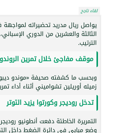
لقاء ناجح
يواصل ريال مدريد تحضيراته لمواجهة فا
الثالثة والعشرين من الدوري الإسبا
الترتيب.
موقف مفاجئ خلال تمرين الروندو
وبحسب ما كشفته صحيفة «موندو ديبورت
زميله أوريلين تشواميني أثناء أداء تمري
تدخل روديجر وكورتوا يزيد التوتر
التمريرة الخاطئة دفعت أنطونيو روديجر
وضع مبابي في دائرة الضغط داخل التمر