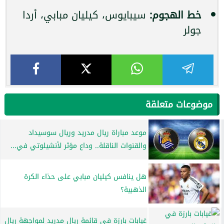
خط الهجوم:
سيبايوس، كيليان مبابي، أردا
جولر
موضوعات متعلقة
موعد مباراة ريال مدريد وريال سوسيداد
والقنوات الناقلة.. وداع مؤثر لأنشيلوتي في...
هل ينافس كيليان مبابي على حذاء الكرة
الذهبية؟
غيابات بارزة في قائمة ريال مدريد لمواجهة ريال