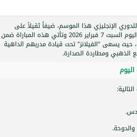
لدوري الإنجليزي هذا الموسم، ضيفاً ثقيلاً على
بورنموث في ملعب "فيتاليتي"، مساء اليوم السبت 7 فبراير 2026 وتأتي هذه المباراة ضمن
 من "البريميرليج"، حيث يسعى "الفيلانز" تحت قيادة مدربهم الداهية
بع الذهبي ومطاردة الصدارة.
اليوم
لتالية: