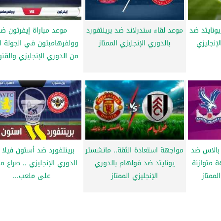
ونايتد ضد
موعد لقاء سندرلاند ضد برينتفورد
موعد مباراة إيفرتون ض
إنجليزي
بالدوري الإنجليزي الممتاز
وولفرهامبتون في الجولة الث
من الدوري الإنجليزي والقنو
 بالاس ضد
مواجهة استعادة الثقة.. مانشستر
برينتفورد ضد أستون فيلا
 متوازنة
يونايتد ضد فولهام بالدوري
الدوري الإنجليزي .. صراع م
لممتاز
الإنجليزي الممتاز
على ملعب...