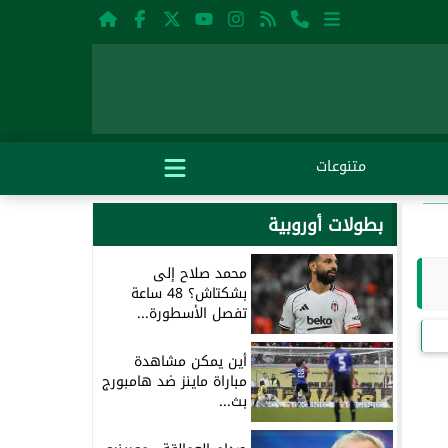
متنوعات
بطولات أوروبية
محمد صلاح إلى
بشكتاش؟ 48 ساعة
تفصل الأسطورة...
أين يمكن مشاهدة
مباراة ماينز ضد هامبورج
بث...