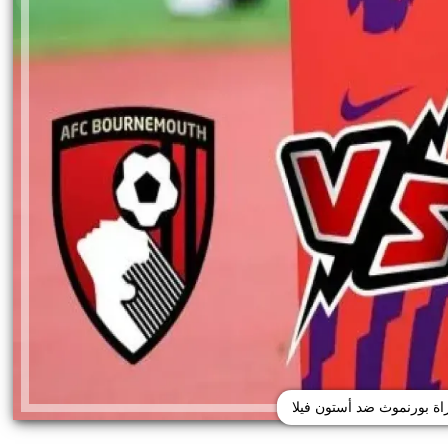
راة بورنموث ضد أستون فيلا