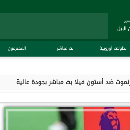
رير
 البيل
بطولات أوروبية
بث مباشر
المحترفون
نموث ضد أستون فيلا بث مباشر بجودة عالية