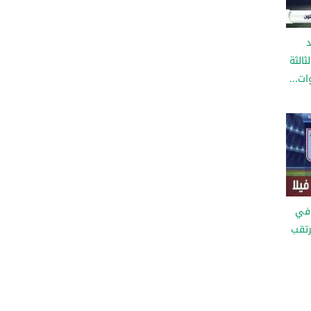
د
الثة
ات...
 في
رتقب