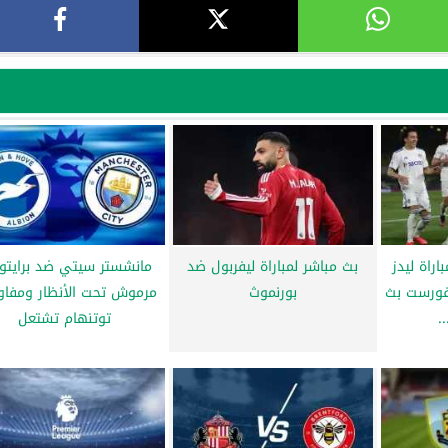
راة ليدز
بث مباشر لمباراة ليفربول ضد
مانشستر سيتي ضد برايتون
 فورست بث
بورنموث
مرموش تحت الأنظار ومفا
.
توتنهام تشتعل