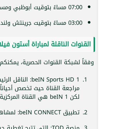
07:00 مساءً بتوقيت أبوظبي ومسقط.
03:00 مساءً بتوقيت جرينتش ولندن.
القنوات الناقلة لمباراة أستون فيلا
وفقاً لشبكة القنوات الحصرية، يمكنكم م
beIN Sports HD 1:
لكن beIN 1 هي القناة المركزية).
تطبيق beIN CONNECT: لمشاهدة البث المباشر عبر الجوال والأجهزة اللوحية.
منصة TOD: التي تتيح تغطية حية فائقة الجودة وبدون تقطيع.