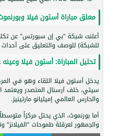
معلق مباراة أستون فيلا وبورنموث
أعلنت شبكة "بي إن سبورتس" عن تكلي
للشبكة) للوصف والتعليق على أحداث هذا
تحليل المباراة: أستون فيلا وعينه
سيتي، خلف آرسنال المتصدر ويعتمد ا
والحارس العالمي إميليانو مارتينيز.
أما بورنموث، الذي يحتل مركزاً متوسط
والجمهور لعرقلة طموحات "الفيلانز" و