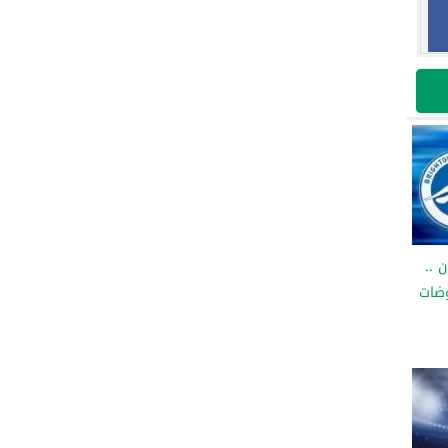
 ..
وضات