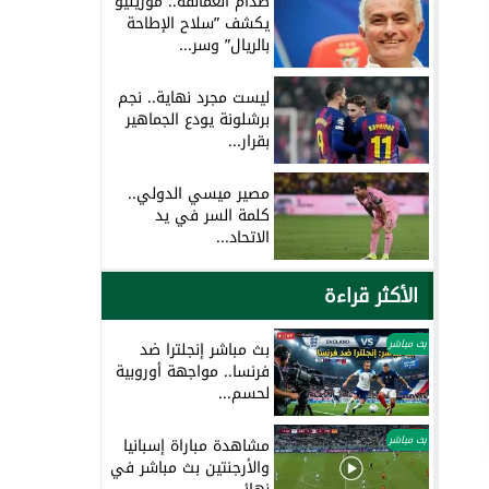
صدام العمالقة.. مورينيو
يكشف ”سلاح الإطاحة
بالريال” وسر...
ليست مجرد نهاية.. نجم
برشلونة يودع الجماهير
بقرار...
مصير ميسي الدولي..
كلمة السر في يد
الاتحاد...
الأكثر قراءة
بث مباشر
بث مباشر إنجلترا ضد
فرنسا.. مواجهة أوروبية
لحسم...
بث مباشر
مشاهدة مباراة إسبانيا
والأرجنتين بث مباشر في