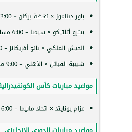
باور ديناموز × نهضة بركان – 3:00 مساءً
بيترو أتلتيكو × سيمبا – 6:00 مساءً
الجيش الملكي × يانج أفريكانز – 9:00 مساءً
شبيبة القبائل × الأهلي – 9:00 مساءً
مواعيد مباريات كأس الكونفيدرالية
عزام يونايتد × اتحاد مانيما – 6:00 مساءً
مواعيد مباريات الدوري الإنجليزي