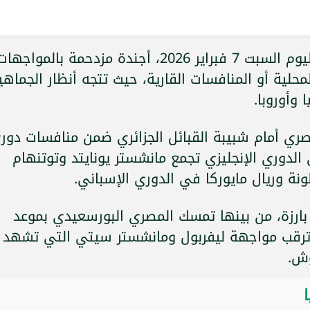
تشهد ملاعب كرة القدم حول العالم، اليوم السبت 7 فبراير 2026، أجندة مزدحمة بالمواجها
لية أو المنافسات القارية، حيث تتجه أنظار الجماهي
وأوروبا.
صري أمام شبيبة القبائل الجزائري ضمن منافسات دور
 الدوري الإنجليزي تجمع مانشستر يونايتد وتوتنهام
نة وريال مايوركا في الدوري الإسباني.
بارزة، من بينها تمسك المصري البورسعيدي بموعد
وترقب مواجهة ليفربول ومانشستر سيتي التي تشهد
وش.