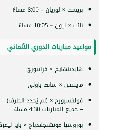
بريست × لوريان – 8:00 مساءً
نانت × ليون – 10:05 مساءً
مواعيد مباريات الدوري الألماني
هايدينهايم × فرايبورج
ماينتس × سانت باولي
فولفسبورج × (لم يُحدد الطرف)
– جميع المباريات 4:30 مساءً
بوروسيا مونشنجلادباخ × باير ليفركوزن – 30