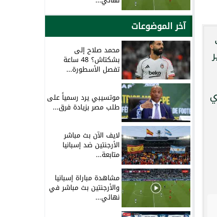
نهائي...
آخر الموضوعات
ت
محمد صلاح إلى
ر
بشكتاش؟ 48 ساعة
تفصل الأسطورة...
ي
موتسيبي يرد رسمياً على
طلب مصر بزيادة فرق...
لايف الآن بث مباشر
الأرجنتين ضد إسبانيا
متابعة...
مشاهدة مباراة إسبانيا
والأرجنتين بث مباشر في
نهائي...