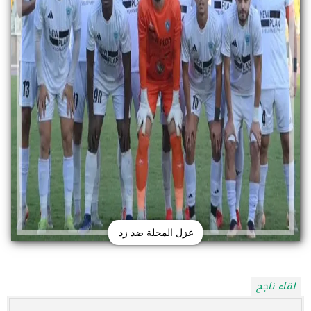
غزل المحلة ضد زد
لقاء ناجح