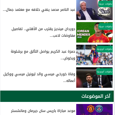
بطولات عربية
عبد الناصر محمد ينفي خلافه مع معتمد جمال...
بطولات عربية
جوردان مينديز يقترب من الأهلي.. تفاصيل
مفاوضات لاعب...
بطولات أوروبية
حمزة عبد الكريم يواصل التألق مع برشلونة
ويخوض...
بطولات أوروبية
وفاة خورخي ميسي والد ليونيل ميسي ووكيل
أعماله...
آخر الموضوعات
موعد مباراة باريس سان جيرمان ومانشستر