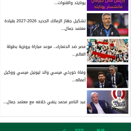
يونايتد والقنوات...
تشكيل جهاز الزمالك الجديد 2026-2027 بقيادة
معتمد جمال...
مصر ضد الدنمارك.. موعد مباراة برونزية بطولة
العالم...
وفاة خورخي ميسي والد ليونيل ميسي ووكيل
أعماله...
عبد الناصر محمد ينفي خلافه مع معتمد جمال...