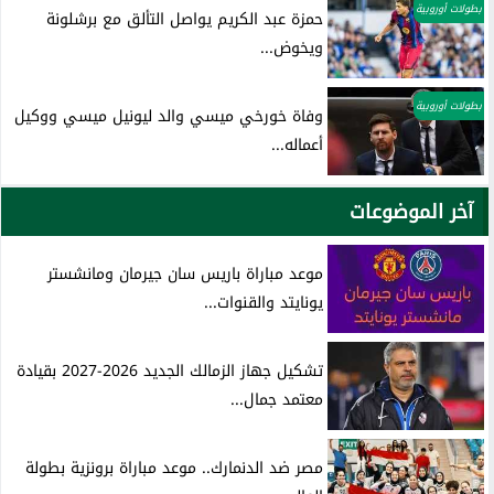
بطولات أوروبية
حمزة عبد الكريم يواصل التألق مع برشلونة
ويخوض...
بطولات أوروبية
وفاة خورخي ميسي والد ليونيل ميسي ووكيل
أعماله...
آخر الموضوعات
موعد مباراة باريس سان جيرمان ومانشستر
يونايتد والقنوات...
تشكيل جهاز الزمالك الجديد 2026-2027 بقيادة
معتمد جمال...
مصر ضد الدنمارك.. موعد مباراة برونزية بطولة