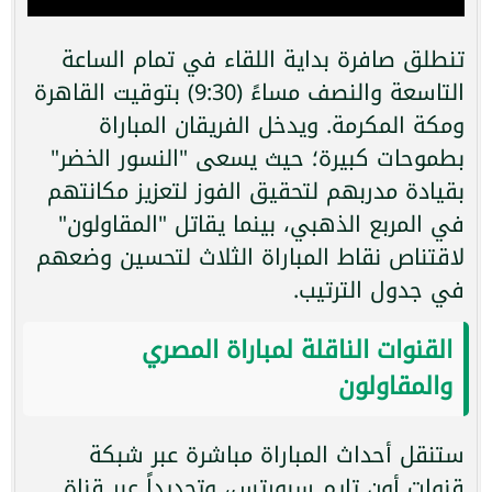
تنطلق صافرة بداية اللقاء في تمام الساعة
التاسعة والنصف مساءً (9:30) بتوقيت القاهرة
ومكة المكرمة. ويدخل الفريقان المباراة
بطموحات كبيرة؛ حيث يسعى "النسور الخضر"
بقيادة مدربهم لتحقيق الفوز لتعزيز مكانتهم
في المربع الذهبي، بينما يقاتل "المقاولون"
لاقتناص نقاط المباراة الثلاث لتحسين وضعهم
في جدول الترتيب.
القنوات الناقلة لمباراة المصري
والمقاولون
ستنقل أحداث المباراة مباشرة عبر شبكة
قنوات أون تايم سبورتس، وتحديداً عبر قناة