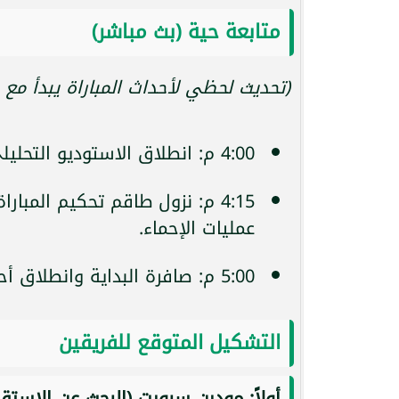
متابعة حية (بث مباشر)
(تحديث لحظي لأحداث المباراة يبدأ مع 
4:00 م: انطلاق الاستوديو التحليلي للمباراة عبر قناة أون تايم سبورتس 2.
4:15 م: نزول طاقم تحكيم المبا
عمليات الإحماء.
5:00 م: صافرة البداية وانطلاق أحداث الشوط الأول.
التشكيل المتوقع للفريقين
أولاً: مودرن سبورت (البحث عن الاستقرا