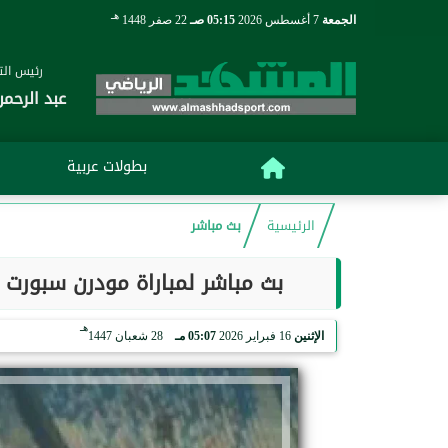
هـ
الجمعة
7 أغسطس 2026
05:15 صـ
22 صفر 1448
رئيس التح
عبد الرحمن
بطولات عربية
الرئيسية
بث مباشر
بث مباشر لمباراة مودرن سبورت ضد كهرب
هـ
الإثنين
16 فبراير 2026
05:07 مـ
28 شعبان 1447