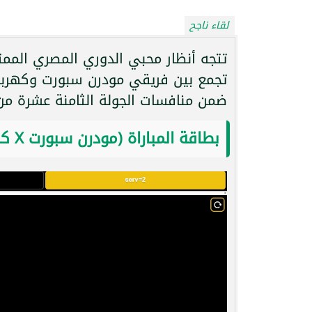
لقاء ناجح
تجمع بين فريقي مودرن سبورت وكهرباء 
ضمن منافسات الجولة الثامنة عشرة من
بطاقة المباراة (مودرن سبورت X كهرباء الإسماعيلية)