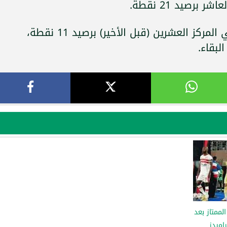
برصيد 21 نقطة.
نادي كهرباء الإسماعيلية: يقبع في المركز العشرين (قبل الأخير) برصيد 11 نقطة،
لبقاء.
لممتاز بعد
راميدز