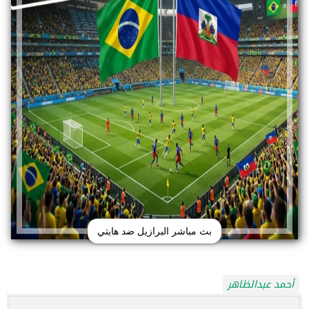
بث مباشر البرازيل ضد هايتي
أحمد عبدالظاهر