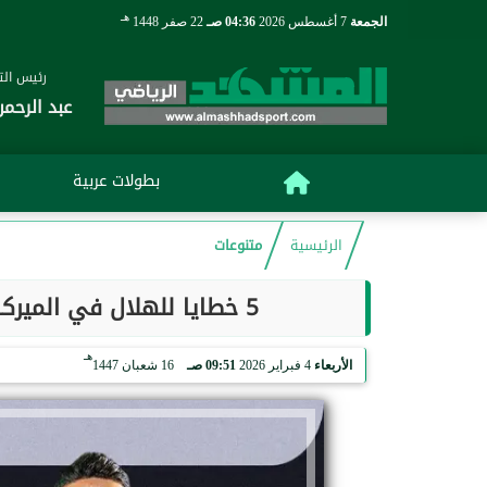
هـ
الجمعة
7 أغسطس 2026
04:36 صـ
22 صفر 1448
رئيس التح
عبد الرحمن
بطولات عربية
الرئيسية
متنوعات
5 خطايا للهلال في الميركاتو الشتوي.. وبنزيما يظل الاستثناء الوحيد
هـ
الأربعاء
4 فبراير 2026
09:51 صـ
16 شعبان 1447