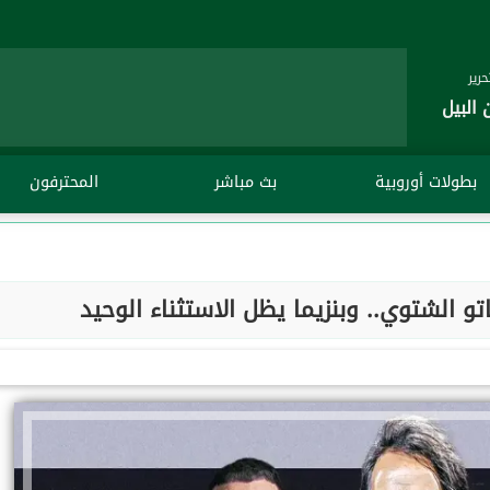
رير
 البيل
بطولات أوروبية
بث مباشر
المحترفون