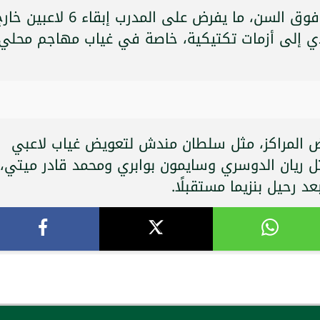
الهلال يملك 14 لاعبًا أجنبيًا، 10 منهم فوق السن، ما يفرض على المدرب إبقاء 6 لاعبي
دي إلى أزمات تكتيكية، خاصة في غياب مهاجم محلي
ض المراكز، مثل سلطان مندش لتعويض غياب لاعبي
ثل ريان الدوسري وسايمون بوابري ومحمد قادر ميتي،
عد رحيل بنزيما مستقبلًا.