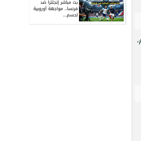
بث مباشر إنجلترا ضد
فرنسا.. مواجهة أوروبية
لحسم...
،