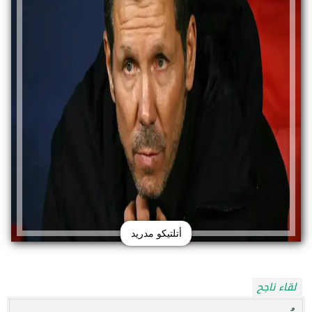
أتلتيكو مدريد
لقاء ناجح