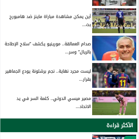
أين يمكن مشاهدة مباراة ماينز ضد هامبورج
بث...
صدام العمالقة.. مورينيو يكشف ”سلاح الإطاحة
بالريال” وسر...
ليست مجرد نهاية.. نجم برشلونة يودع الجماهير
بقرار...
مصير ميسي الدولي.. كلمة السر في يد
الاتحاد...
الأكثر قراءة