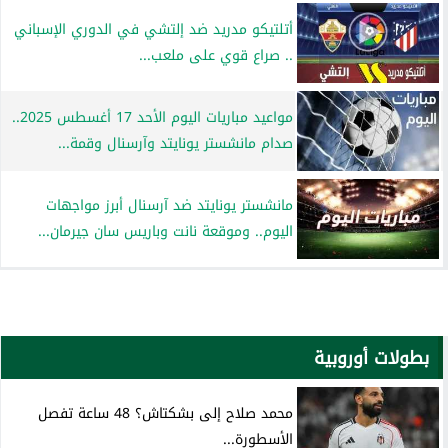
أتلتيكو مدريد ضد إلتشي في الدوري الإسباني
.. صراع قوي على ملعب...
مواعيد مباريات اليوم الأحد 17 أغسطس 2025..
صدام مانشستر يونايتد وآرسنال وقمة...
مانشستر يونايتد ضد آرسنال أبرز مواجهات
اليوم.. وموقعة نانت وباريس سان جيرمان...
بطولات أوروبية
محمد صلاح إلى بشكتاش؟ 48 ساعة تفصل
الأسطورة...