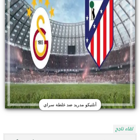
أتلتيكو مدريد ضد غلطة سراي
لقاء ناجح