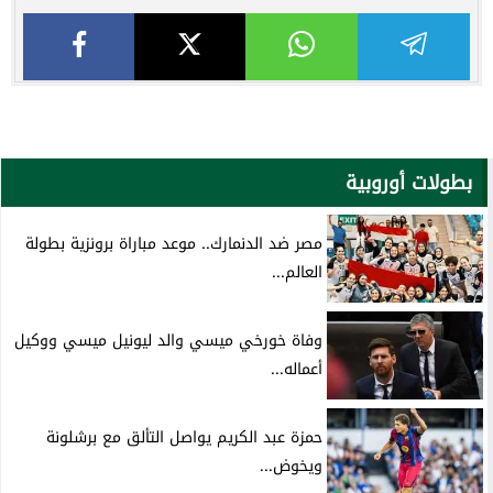
بطولات أوروبية
مصر ضد الدنمارك.. موعد مباراة برونزية بطولة
العالم...
وفاة خورخي ميسي والد ليونيل ميسي ووكيل
أعماله...
حمزة عبد الكريم يواصل التألق مع برشلونة
ويخوض...