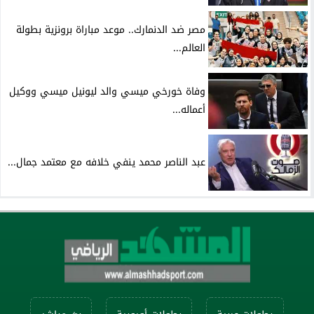
مصر ضد الدنمارك.. موعد مباراة برونزية بطولة
العالم...
وفاة خورخي ميسي والد ليونيل ميسي ووكيل
أعماله...
عبد الناصر محمد ينفي خلافه مع معتمد جمال...