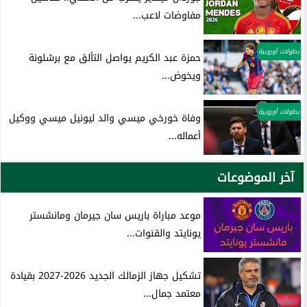
مفاوضات لاعب...
بطولات أوروبية
حمزة عبد الكريم يواصل التألق مع برشلونة
ويخوض...
بطولات أوروبية
وفاة خورخي ميسي والد ليونيل ميسي ووكيل
أعماله...
آخر الموضوعات
موعد مباراة باريس سان جيرمان ومانشستر
يونايتد والقنوات...
تشكيل جهاز الزمالك الجديد 2026-2027 بقيادة
معتمد جمال...