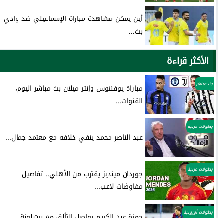
أين يمكن مشاهدة مباراة الإسماعيلي ضد وادي
بث...
الأكثر قراءة
بث مباشر
مباراة يوفنتوس وإنتر ميلان بث مباشر اليوم،
القنوات...
بطولات عربية
عبد الناصر محمد ينفي خلافه مع معتمد جمال...
بطولات عربية
جوردان مينديز يقترب من الأهلي.. تفاصيل
مفاوضات لاعب...
بطولات أوروبية
حمزة عبد الكريم يواصل التألق مع برشلونة