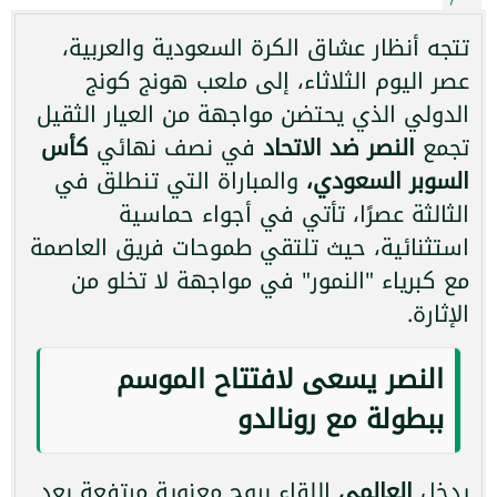
تتجه أنظار عشاق الكرة السعودية والعربية،
عصر اليوم الثلاثاء، إلى ملعب هونج كونج
الدولي الذي يحتضن مواجهة من العيار الثقيل
تجمع
النصر ضد الاتحاد
في نصف نهائي
كأس
السوبر السعودي،
والمباراة التي تنطلق في
الثالثة عصرًا، تأتي في أجواء حماسية
استثنائية، حيث تلتقي طموحات فريق العاصمة
مع كبرياء "النمور" في مواجهة لا تخلو من
الإثارة.
النصر يسعى لافتتاح الموسم
ببطولة مع رونالدو
يدخل
العالمي
اللقاء بروح معنوية مرتفعة بعد