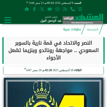
هـ
السبت
8 أغسطس 2026
07:12 مـ
23 صفر 1448
رئيس التحرير
عبد الرحمن البيل
الرئيسية
بطولات عربية
النصر والاتحاد في قمة نارية بالسوبر
السعودي .. مواجهة رونالدو وبنزيما تشعل
الأجواء
هـ
الثلاثاء
19 أغسطس 2025
02:28 مـ
24 صفر 1447