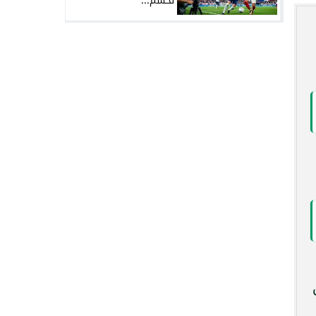
لحسم...
ى