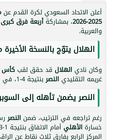
أعلن الاتحاد السعودي لكرة القدم عن
م
2025-2026
، بمشاركة
أربعة فرق كبرى
،
والعربية.
الهلال يتوّج بالنسخة الأخيرة
وكان نادي
الهلال
قد حقق لقب
كأس الس
غريمه التقليدي
النصر
بنتيجة 4-1، في مباراة شهدت تألقاً لافتاً للأزرق وأداء باهت للعالمي.
النصر يضمن تأهله إلى السوبر 
رغم تراجعه في الترتيب، ضمن
النصر
رسم
خسارة
الأهلي
المركز الرابع بفارق ثلاث نقاط عن الراق