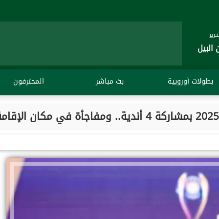
رير
 البيل
بطولات أوروبية
بث مباشر
المحترفون