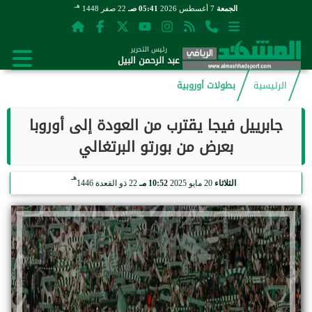
هـ
الجمعة
7 أغسطس 2026
05:41 صـ
22 صفر 1448
رئيس التحرير
عبد الرحمن البيل
الرئيسية
بطولات أوروبية
جابرييل فيجا يقترب من العودة إلى أوروبا
بعرض من بورتو البرتغالي
هـ
الثلاثاء
20 مايو 2025
10:52 مـ
22 ذو القعدة 1446