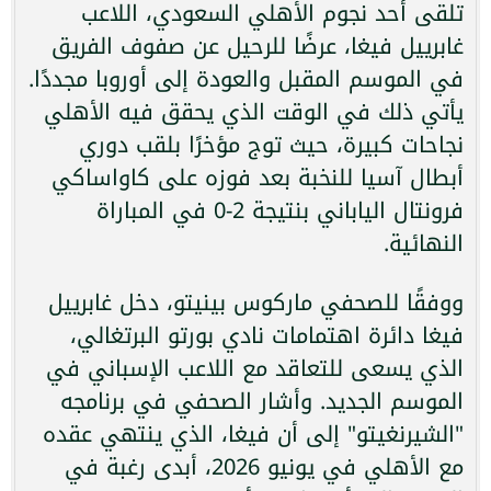
تلقى أحد نجوم الأهلي السعودي، اللاعب
غابرييل فيغا، عرضًا للرحيل عن صفوف الفريق
في الموسم المقبل والعودة إلى أوروبا مجددًا.
يأتي ذلك في الوقت الذي يحقق فيه الأهلي
نجاحات كبيرة، حيث توج مؤخرًا بلقب دوري
أبطال آسيا للنخبة بعد فوزه على كاواساكي
فرونتال الياباني بنتيجة 2-0 في المباراة
النهائية.
ووفقًا للصحفي ماركوس بينيتو، دخل غابرييل
فيغا دائرة اهتمامات نادي بورتو البرتغالي،
الذي يسعى للتعاقد مع اللاعب الإسباني في
الموسم الجديد. وأشار الصحفي في برنامجه
"الشيرنغيتو" إلى أن فيغا، الذي ينتهي عقده
مع الأهلي في يونيو 2026، أبدى رغبة في