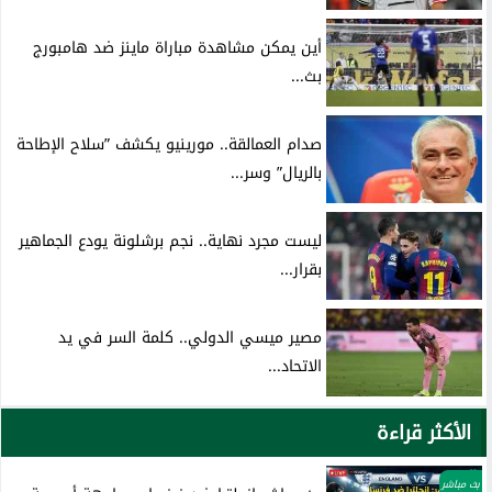
أين يمكن مشاهدة مباراة ماينز ضد هامبورج
بث...
صدام العمالقة.. مورينيو يكشف ”سلاح الإطاحة
بالريال” وسر...
ليست مجرد نهاية.. نجم برشلونة يودع الجماهير
بقرار...
مصير ميسي الدولي.. كلمة السر في يد
الاتحاد...
الأكثر قراءة
بث مباشر