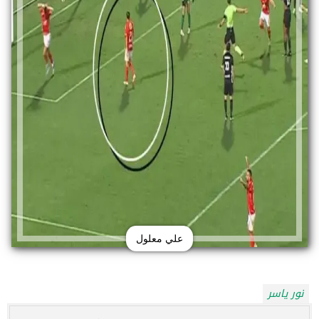
علي معلول
نور ياسر