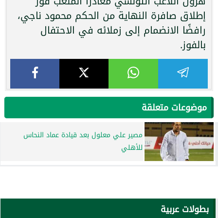
هرول اللاعب التونسي مغادرًا الملعب فور
إطلاق صافرة النهاية من الحكم محمود ناجي،
رافضًا الانضمام إلى زملائه في الاحتفال
بالفوز.
موضوعات متعلقة
مصير علي معلول بعد قيادة عماد النحاس
للأهلي
بطولات عربية