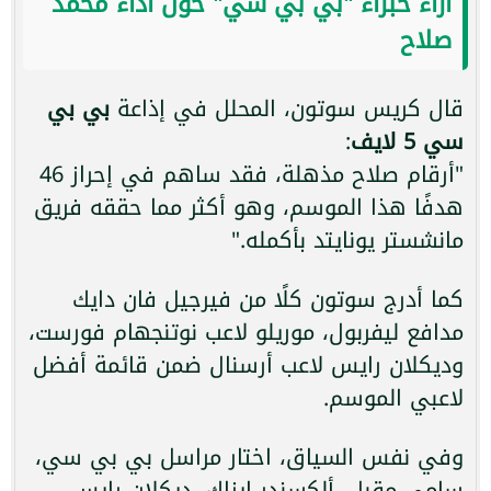
آراء خبراء "بي بي سي" حول أداء محمد
صلاح
قال كريس سوتون، المحلل في إذاعة
بي بي
سي 5 لايف
:
"أرقام صلاح مذهلة، فقد ساهم في إحراز 46
هدفًا هذا الموسم، وهو أكثر مما حققه فريق
مانشستر يونايتد بأكمله."
كما أدرج سوتون كلًا من فيرجيل فان دايك
مدافع ليفربول، موريلو لاعب نوتنجهام فورست،
وديكلان رايس لاعب أرسنال ضمن قائمة أفضل
لاعبي الموسم.
وفي نفس السياق، اختار مراسل بي بي سي،
سامي مقبل، ألكسندر إيزاك، ديكلان رايس