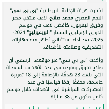
اختارت هيئة الإذاعة البريطانية
"بي بي سي"
النجم المصري
محمد صلاح
، لاعب منتخب مصر
وفريق ليفربول، كأفضل لاعب في موسم
الدوري الإنجليزي الممتاز
"البريميرليج"
2024-
2025، بعد أداء استثنائي أظهر فيه مهاراته
التهديفية وصناعته للأهداف.
وأكدت "بي بي سي" عبر موقعها الرسمي أن
صلاح تفوق بمفرده في عدد الأهداف المسجلة
التي بلغت 28 هدفًا، بالإضافة إلى 18 تمريرة
حاسمة، محققًا رقمًا قياسيًا في عدد
المشاركات المباشرة في الأهداف خلال موسم
كامل مكون من 38 مباراة.