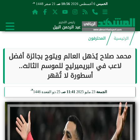
هـ
الخميس
6 أغسطس 2026
10:56 صـ
21 صفر 1448
رئيس التحرير
عبد الرحمن البيل
الرئيسية
المحترفون
محمد صلاح يُذهل العالم ويتوج بجائزة أفضل
لاعب في البريميرليج للموسم الثالث..
أسطورة لا تُقهر
هـ
الجمعة
23 مايو 2025
11:41 صـ
25 ذو القعدة 1446