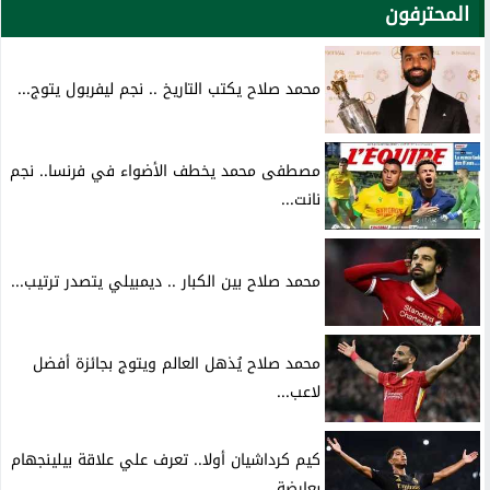
المحترفون
محمد صلاح يكتب التاريخ .. نجم ليفربول يتوج...
مصطفى محمد يخطف الأضواء في فرنسا.. نجم
نانت...
محمد صلاح بين الكبار .. ديمبيلي يتصدر ترتيب...
محمد صلاح يُذهل العالم ويتوج بجائزة أفضل
لاعب...
كيم كرداشيان أولا.. تعرف علي علاقة بيلينجهام
بعارضة...