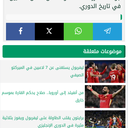
في تاريخ الدوري.
موضوعات متعلقة
ليفربول يستغنى عن 7 لاعبين في الميركتو
الصيفي
من أنفيلد إلى أوروبا.. صلاح يحكم القارة بموسم
خارق
برايتون يقلب الطاولة على ليفربول ويفوز بثلاثية
مثيرة في الدوري الإنجليزي