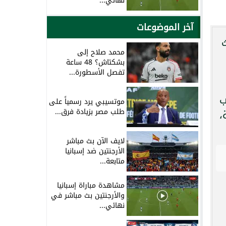
نهائي...
آخر الموضوعات
حيث
محمد صلاح إلى
بشكتاش؟ 48 ساعة
تفصل الأسطورة...
ب
موتسيبي يرد رسمياً على
طلب مصر بزيادة فرق...
،
لايف الآن بث مباشر
الأرجنتين ضد إسبانيا
متابعة...
مشاهدة مباراة إسبانيا
والأرجنتين بث مباشر في
نهائي...