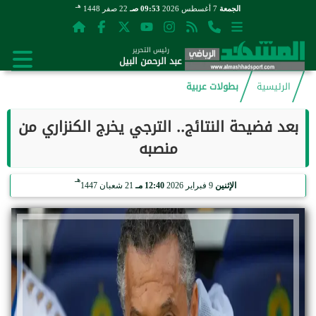
هـ
الجمعة
7 أغسطس 2026
09:53 صـ
22 صفر 1448
رئيس التحرير
عبد الرحمن البيل
الرئيسية
بطولات عربية
بعد فضيحة النتائج.. الترجي يخرج الكنزاري من
منصبه
هـ
الإثنين
9 فبراير 2026
12:40 مـ
21 شعبان 1447