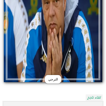
الترجي
لقاء ناجح