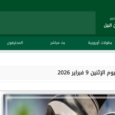
رير
 البيل
بطولات أوروبية
بث مباشر
المحترفون
إثنين 9 فبراير 2026