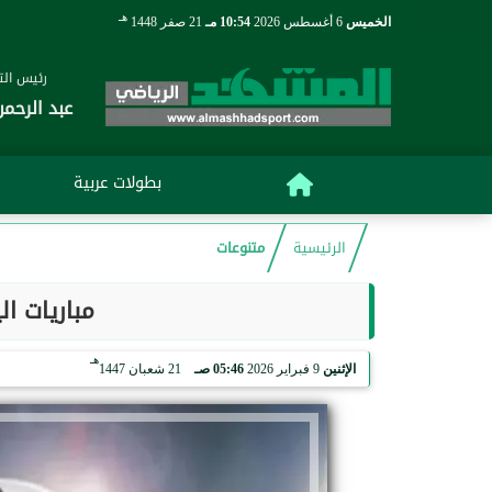
هـ
الخميس
6 أغسطس 2026
10:54 مـ
21 صفر 1448
رئيس التح
عبد الرحمن
بطولات عربية
الرئيسية
متنوعات
مباريات اليوم ال
هـ
الإثنين
9 فبراير 2026
05:46 صـ
21 شعبان 1447