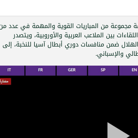
يوم الإثنين 9 فبراير 2026 إقامة مجموعة من المباريات القوية والمهمة في عدد من
للقاءات بين الملاعب العربية والأوروبية، ويتصدر
لهلال ضمن منافسات دوري أبطال آسيا للنخبة، إلى
الي والإسباني.