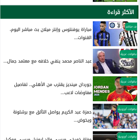
الأكثر قراءة
بث مباشر
مباراة يوفنتوس وإنتر ميلان بث مباشر اليوم،
القنوات...
بطولات عربية
عبد الناصر محمد ينفي خلافه مع معتمد جمال...
بطولات عربية
جوردان مينديز يقترب من الأهلي.. تفاصيل
مفاوضات لاعب...
بطولات أوروبية
حمزة عبد الكريم يواصل التألق مع برشلونة
ويخوض...
بطولات أوروبية
وفاة خورخي ميسي والد ليونيل ميسي ووكيل