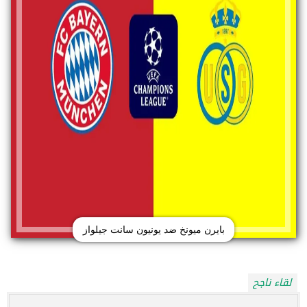
بايرن ميونخ ضد يونيون سانت جيلواز
لقاء ناجح