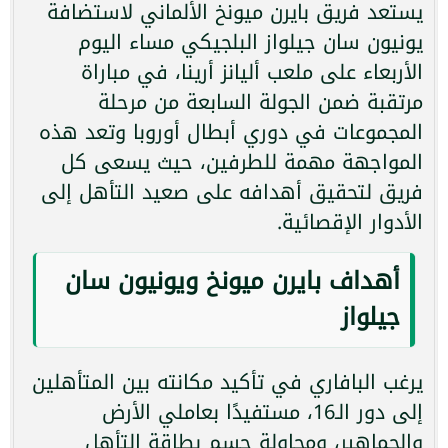
يستعد فريق بايرن ميونخ الألماني لاستضافة
يونيون سان جيلواز البلجيكي مساء اليوم
الأربعاء على ملعب أليانز أرينا، في مباراة
مرتقبة ضمن الجولة السابعة من مرحلة
المجموعات في دوري أبطال أوروبا وتعد هذه
المواجهة مهمة للطرفين، حيث يسعى كل
فريق لتحقيق أهدافه على صعيد التأهل إلى
الأدوار الإقصائية.
أهداف بايرن ميونخ ويونيون سان
جيلواز
يرغب البافاري في تأكيد مكانته بين المتأهلين
إلى دور الـ16، مستفيدًا بعاملي الأرض
والجماهير، ومحاولة حسم بطاقة التأهل