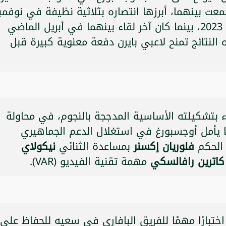
عت بينهما، أبرزها انتصاره بثلاثية نظيفة في نوفمب
2024، وفوزه بنتيجة 3-1 في أغسطس 2023، بينما كان آخر لقاء بينهما في أبريل الماضي
ًا لصالح البافاري 3-1، وهذه النتائج تمنح لاعبي بايرن دفعة معنوية كبيرة قبل
ء بتشكيلته الأساسية المدججة بالنجوم، في محاولة
ما يأمل أوجسبورغ في استغلال الدعم الجماهيري
 الحكم
فلوريان إكسنر
بمساعدة الثنائي
نيكولاي
كاترين رافالسكي
مهمة تقنية الفيديو (VAR).
اختبارًا مهمًا للفريق البافاري في سعيه للحفاظ على