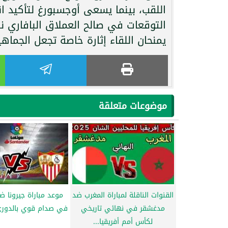
اللقب، بينما يسعى أوجسبورغ لتأكيد ا
التوقعات في صالح العملاق البافاري نظر
يمنحان اللقاء إثارة خاصة تجعل الجما
موضوعات متعلقة
القنوات الناقلة لمباراة المغرب ضد
موعد مباراة جيرونا ض
مدغشقر في نهائي تاريخي
في صدام قوي بالدوري
لكأس أمم أفريقيا...