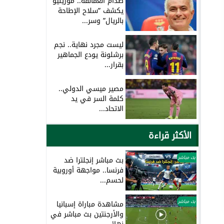
صدام العمالقة.. مورينيو
يكشف ”سلاح الإطاحة
بالريال” وسر...
ليست مجرد نهاية.. نجم
برشلونة يودع الجماهير
بقرار...
مصير ميسي الدولي..
كلمة السر في يد
الاتحاد...
الأكثر قراءة
بث مباشر
بث مباشر إنجلترا ضد
فرنسا.. مواجهة أوروبية
لحسم...
بث مباشر
مشاهدة مباراة إسبانيا
والأرجنتين بث مباشر في