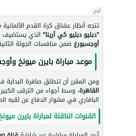
آدم
تتجه أنظار عشاق كرة القدم الألمانية مساء اليوم السبت
"دبليو دبليو كي أرينا"
الذي يستضيف مو
أوجسبورغ
ضمن منافسات الجولة الثانية 
موعد مباراة بايرن ميونخ وأوج
ومن المقرر أن تنطلق صافرة البداية ف
القاهرة
، وسط أجواء من الترقب الكبير م
البافاري في مشوار الدفاع عن لقبه الم
القنوات الناقلة لمباراة بايرن ميون
تُبث المباراة مباشرة عبر شاشة
قناة MBC Action