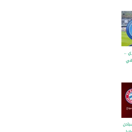
ي ..
 في
بادن
نيا