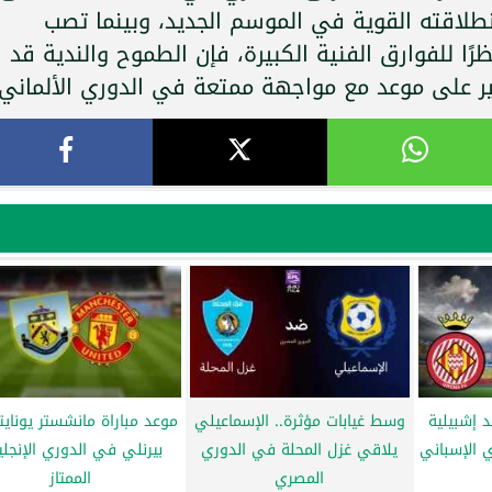
نطلاقته القوية في الموسم الجديد، وبينما تصب
ًا للفوارق الفنية الكبيرة، فإن الطموح والندية قد
هير على موعد مع مواجهة ممتعة في الدوري الألماني.
د إشبيلية
وسط غيابات مؤثرة.. الإسماعيلي
موعد مباراة مانشستر يوناي
 الإسباني
يلاقي غزل المحلة في الدوري
بيرنلي في الدوري الإنجلي
المصري
الممتاز