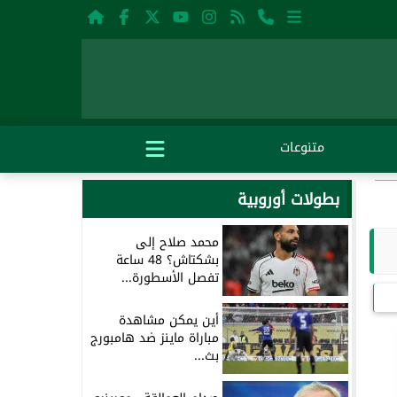
متنوعات
بطولات أوروبية
محمد صلاح إلى
بشكتاش؟ 48 ساعة
تفصل الأسطورة...
أين يمكن مشاهدة
مباراة ماينز ضد هامبورج
بث...