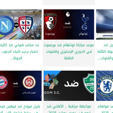
ون ضد
موعد مباراة توتنهام ضد بورنموث
بث مباشر نابولي ضد كاليار
ة الثالثة
في الدوري الإنجليزي والقنوات
اختبار جديد لأبناء الجنوب
القنوات...
الناقلة
الجولة...
د فولهام
مواجهة مرتقبة .. الأهلي ضد
بايرن ميونخ ضد فيهين فيس
20
نيوم في دوري روشن 2025-
في بداية مشوار كأس ألما