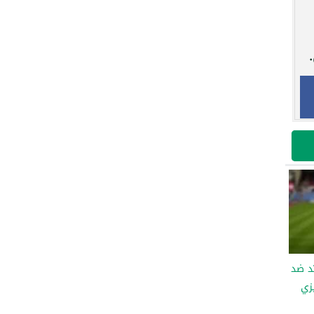
تد ضد
زي