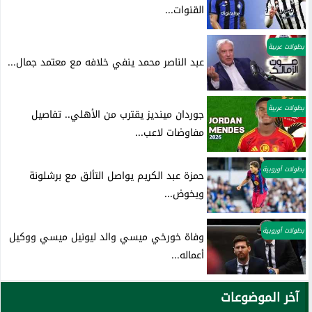
القنوات...
بطولات عربية
عبد الناصر محمد ينفي خلافه مع معتمد جمال...
بطولات عربية
جوردان مينديز يقترب من الأهلي.. تفاصيل
مفاوضات لاعب...
بطولات أوروبية
حمزة عبد الكريم يواصل التألق مع برشلونة
ويخوض...
بطولات أوروبية
وفاة خورخي ميسي والد ليونيل ميسي ووكيل
أعماله...
آخر الموضوعات