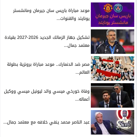
موعد مباراة باريس سان جيرمان ومانشستر
يونايتد والقنوات...
تشكيل جهاز الزمالك الجديد 2026-2027 بقيادة
معتمد جمال...
مصر ضد الدنمارك.. موعد مباراة برونزية بطولة
العالم...
وفاة خورخي ميسي والد ليونيل ميسي ووكيل
أعماله...
عبد الناصر محمد ينفي خلافه مع معتمد جمال...