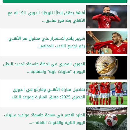
أفشة يحقق إنجازًا تاريخيًا: الدوري الـ19 له مع
الأهلي بعد فوز ساحق...
شوبير يلمح لاستمرار علي معلول مع الأهلي
رغم توديع اللاعب للجماهير
الدوري المصري في لحظة حاسمة: تحديد البطل
اليوم بـ ”مباريات نارية” واحتفالية...
تفاصيل مباراة الأهلي وفاركو في الدوري
المصري 2025: معلق المباراة وموعد اللقاء
المارد الأحمر في مهمة حاسمة: مواعيد مباريات
اليوم النارية والقنوات الناقلة –...