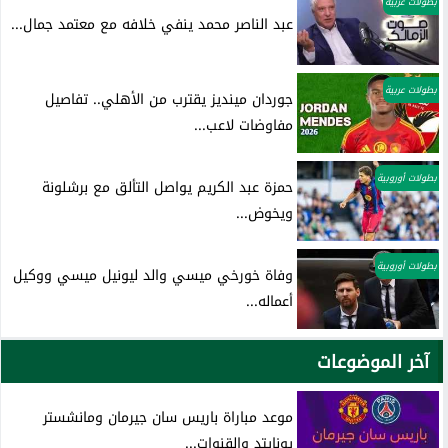
بطولات عربية
عبد الناصر محمد ينفي خلافه مع معتمد جمال...
بطولات عربية
جوردان مينديز يقترب من الأهلي.. تفاصيل
مفاوضات لاعب...
بطولات أوروبية
حمزة عبد الكريم يواصل التألق مع برشلونة
ويخوض...
بطولات أوروبية
وفاة خورخي ميسي والد ليونيل ميسي ووكيل
أعماله...
آخر الموضوعات
موعد مباراة باريس سان جيرمان ومانشستر
يونايتد والقنوات...