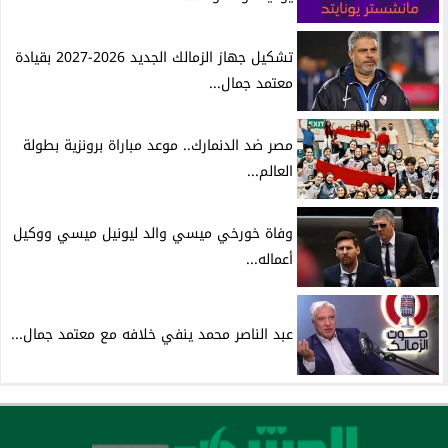
تشكيل جهاز الزمالك الجديد 2026-2027 بقيادة
معتمد جمال...
مصر ضد الدنمارك.. موعد مباراة برونزية بطولة
العالم...
وفاة خورخي ميسي والد ليونيل ميسي ووكيل
أعماله...
عبد الناصر محمد ينفي خلافه مع معتمد جمال...