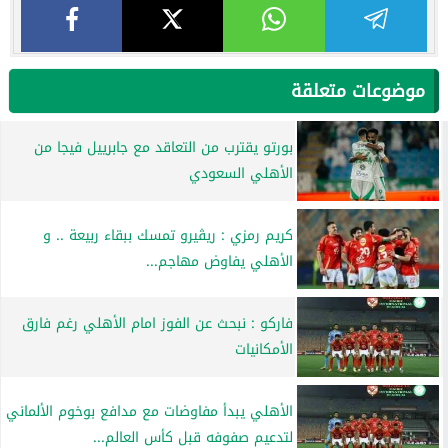
موضوعات متعلقة
بورتو يقترب من التعاقد مع جابرييل فيجا من
الأهلي السعودي
كريم رمزي : ريڤيرو تمسك ببقاء ربيعة .. و
الأهلي يفاوض مهاجم...
فاركو : نبحث عن الفوز امام الأهلي رغم فارق
الأمكانيات
الأهلي يبدأ مفاوضات مع مدافع بوخوم الألماني
لتدعيم صفوفه قبل كأس العالم...