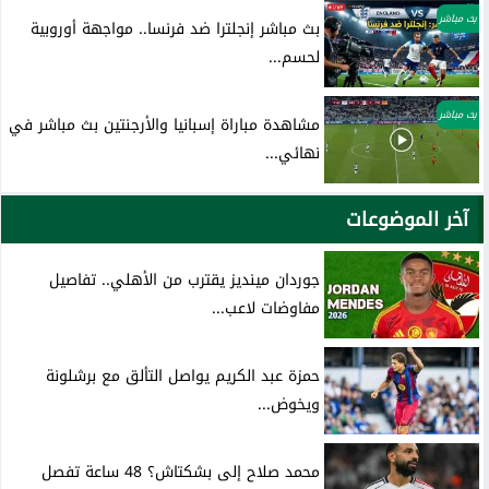
بث مباشر
بث مباشر إنجلترا ضد فرنسا.. مواجهة أوروبية
لحسم...
بث مباشر
مشاهدة مباراة إسبانيا والأرجنتين بث مباشر في
نهائي...
آخر الموضوعات
جوردان مينديز يقترب من الأهلي.. تفاصيل
مفاوضات لاعب...
حمزة عبد الكريم يواصل التألق مع برشلونة
ويخوض...
محمد صلاح إلى بشكتاش؟ 48 ساعة تفصل