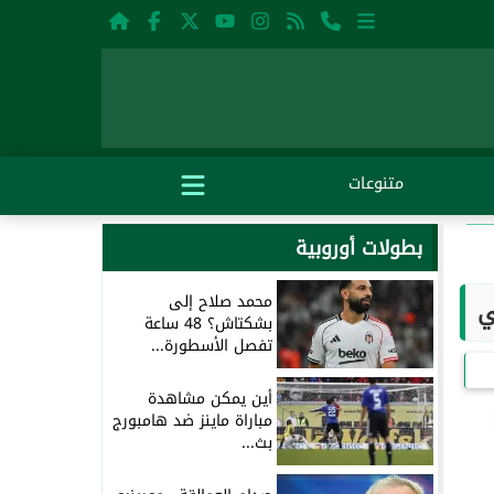
متنوعات
بطولات أوروبية
محمد صلاح إلى
بشكتاش؟ 48 ساعة
تفصل الأسطورة...
أين يمكن مشاهدة
مباراة ماينز ضد هامبورج
بث...