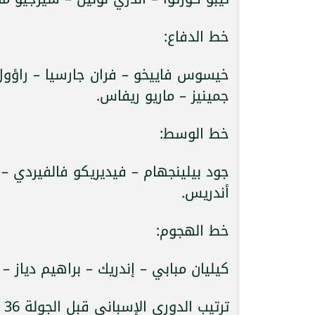
خط الدفاع:
خيسوس فاييخو – فران جارسيا – راؤول
جمينيز – ماريو ريفاس.
خط الوسط:
جود بيلينجهام – فيديريكو فالفيردي –
أندريس.
خط الهجوم:
كيليان مبابي – إندريك – براهيم دياز – 
ترتيب الدوري الإسباني قبل الجولة 36