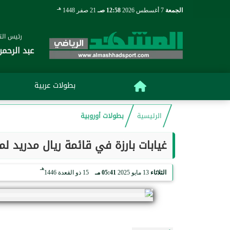
هـ
الجمعة
7 أغسطس 2026
12:58 صـ
21 صفر 1448
رئيس التح
عبد الرحمن
بطولات عربية
الرئيسية
بطولات أوروبية
غيابات بارزة في قائمة ريال مدريد لمواجهة ريال م
هـ
الثلاثاء
13 مايو 2025
05:41 مـ
15 ذو القعدة 1446