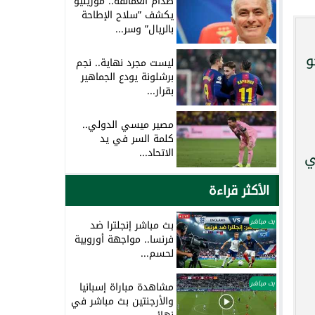
صدام العمالقة.. مورينيو
يكشف ”سلاح الإطاحة
بالريال” وسر...
و
ليست مجرد نهاية.. نجم
برشلونة يودع الجماهير
بقرار...
مصير ميسي الدولي..
كلمة السر في يد
الاتحاد...
ي
الأكثر قراءة
بث مباشر
بث مباشر إنجلترا ضد
فرنسا.. مواجهة أوروبية
لحسم...
بث مباشر
مشاهدة مباراة إسبانيا
والأرجنتين بث مباشر في