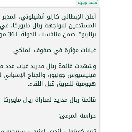
أحمد وجيه
أعلن الإيطالي كارلو أنشيلوتي، المدير 
المستدعين لمواجهة ريال مايوركا، في ا
برنابيو"، ضمن منافسات الجولة الـ36 من بطولة الدوري الإسباني للموسم الجاري.
غيابات مؤثرة في صفوف الملكي
وشهدت قائمة ريال مدريد غياب عدد من ا
فينيسيوس جونيور، والجناح الإسباني 
هجومية للفريق قبل اللقاء.
قائمة ريال مدريد لمباراة ريال مايوركا
حراسة المرمى:
تيبو كورتوا – أندري لونين – سيرجيو م