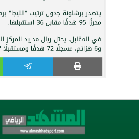
محرزًا 95 هدفًا مقابل 36 استقبلها.
و6 هزائم، مسجلًا 72 هدفًا ومستقبلًا 37.