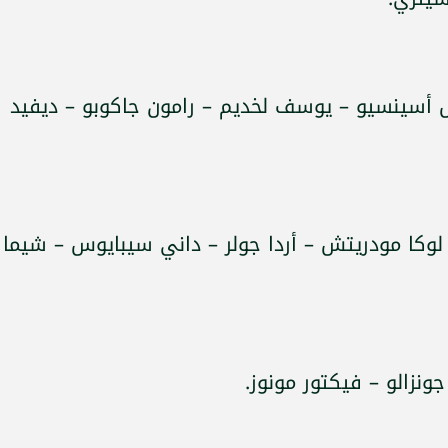
 أسينسيو – يوسف لخديم – رامون جاكوبو – ديفيد
 لوكا مودريتش – أردا جولر – داني سيبايوس – شيما
جونزالو – فيكتور مونوز.