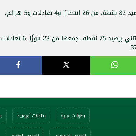
يتصدر برشلونة جدول ترتيب "الليجا" برصيد 82 نقطة، من 26 انتصارًا و4 تعادلات و5 هزائم،
في المقابل، يحتل ريال مدريد المركز الثاني برصيد 75 نقطة، جمعها من 23 فوزًا، 6 تعادل
بطولات عربية
بطولات أوروبية
ب
الدوري السعودي
الدوري المصري