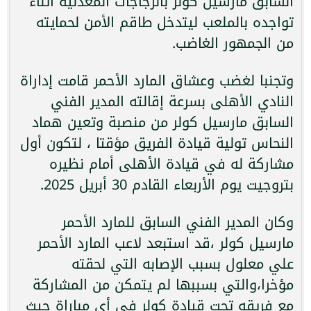
السابق مارسيل كولر بالزجاجات المعدنية أثناء
تواجده بالملعب ليتدخل طاقم الأمن لحمايته
من الجمهور الغاضب.
وتجنبا لغضب وعشاق المارد الأحمر قامت إداراة
النادي الأهلى بسرعة إقالته المدير الفني
السابق مارسيل كولر من منصبة وتعين هماد
النحاس تولية قيادة الفريق مؤقتا ، لتكون أول
مشاركة له في قيادة الأهلى أمام نظيره
بتروجيت يوم الأربعاء القادم 30 أبريل 2025.
وكان المدير الفني السابق للمارد الأحمر
مارسيل كولر ،قد استبعد لاعب المارد الأحمر
علي معلول بسبب الإصابه التي لحقته
مؤخرا،والتي بسببها لم يتمكن من المشاركة
مع فريقه تحت قيادة كولر في أي مباراة حيث