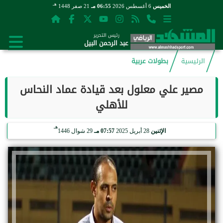
هـ
الخميس
6 أغسطس 2026
06:55 مـ
21 صفر 1448
رئيس التحرير
عبد الرحمن البيل
الرئيسية
بطولات عربية
مصير علي معلول بعد قيادة عماد النحاس
للأهلي
هـ
الإثنين
28 أبريل 2025
07:57 مـ
29 شوال 1446