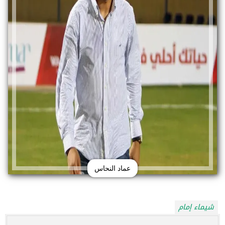
عماد النحاس
شيماء إمام