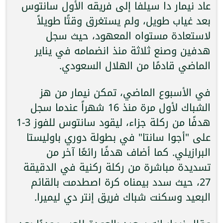
عاد نيمار دا سيلفا إلى فريقه الأول سانتوس
بعد غياب طويل، ولم يستغرق وقتًا طويلاً
لاستعادة مستواه المعهود، حيث سجل
هدفين وصنع ثلاثة منذ انضمامه في يناير
الماضي قادمًا من الهلال السعودي.
في الأسبوع الماضي، تمكن نيمار من هز
الشباك لأول مرة منذ 16 شهراً عندما سجل
هدفًا من ركلة جزاء، ليقود سانتوس للفوز 3-1
على "أجوا سانتا" في بطولة دوري باوليستا
البرازيلي. كما أضاف هدفًا رائعًا آخر من
تسديدة مباشرة من ركلة ركنية في الدقيقة
27، حيث سدد بيمناه كرة اصطدمت بالقائم
البعيد وسكنت شباك فريق إنتر دي ليميرا.