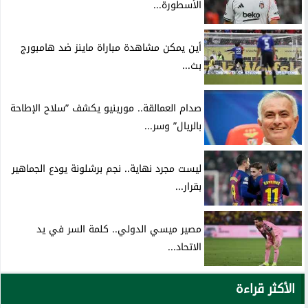
الأسطورة...
أين يمكن مشاهدة مباراة ماينز ضد هامبورج
بث...
صدام العمالقة.. مورينيو يكشف ”سلاح الإطاحة
بالريال” وسر...
ليست مجرد نهاية.. نجم برشلونة يودع الجماهير
بقرار...
مصير ميسي الدولي.. كلمة السر في يد
الاتحاد...
الأكثر قراءة