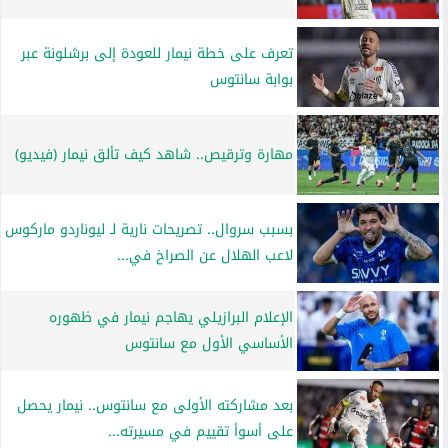
تعرف على خطة نيمار للعودة إلى برشلونة عبر
بوابة سانتوس
مهارة وترقيص.. شاهد كيف تألق نيمار (فيديو)
بسبب سروال.. تصريحات نارية لـ ليوناردو ماركوس
لاعب الهلال عن الصراخ في...
الإعلام البرازيلي يهاجم نيمار في ظهوره
الأساسي الأول مع سانتوس
بعد مشاركته الأولى مع سانتوس.. نيمار يحصل
على أسوأ تقييم في مسيرته...