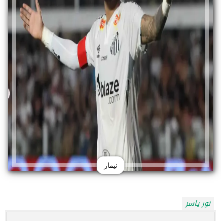
نيمار
نور ياسر