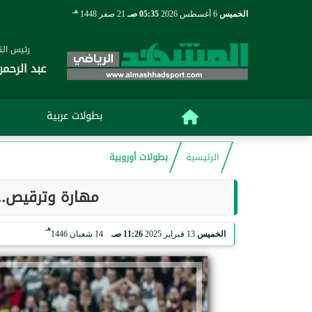
هـ
الخميس
6 أغسطس 2026
05:35 صـ
21 صفر 1448
رئيس التح
عبد الرحمن
بطولات عربية
الرئيسية
بطولات أوروبية
مهارة وترقيص.. 
هـ
الخميس
13 فبراير 2025
11:26 صـ
14 شعبان 1446