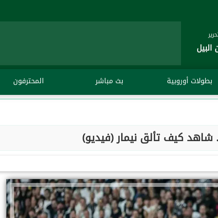
رير
 البيل
بطولات أوروبية
بث مباشر
المحترفون
شاهد كيف تألق نيمار (فيديو)