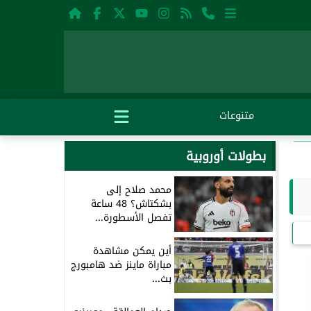
متنوعات
بطولات أوروبية
محمد صلاح إلى
بشكتاش؟ 48 ساعة
تفصل الأسطورة...
أين يمكن مشاهدة
مباراة ماينز ضد هامبورج
بث...