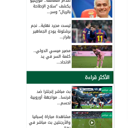
صدام العمالقة.. مورينيو
يكشف ”سلاح الإطاحة
بالريال” وسر...
ليست مجرد نهاية.. نجم
برشلونة يودع الجماهير
بقرار...
مصير ميسي الدولي..
كلمة السر في يد
الاتحاد...
الأكثر قراءة
بث مباشر
بث مباشر إنجلترا ضد
فرنسا.. مواجهة أوروبية
لحسم...
بث مباشر
مشاهدة مباراة إسبانيا
والأرجنتين بث مباشر في