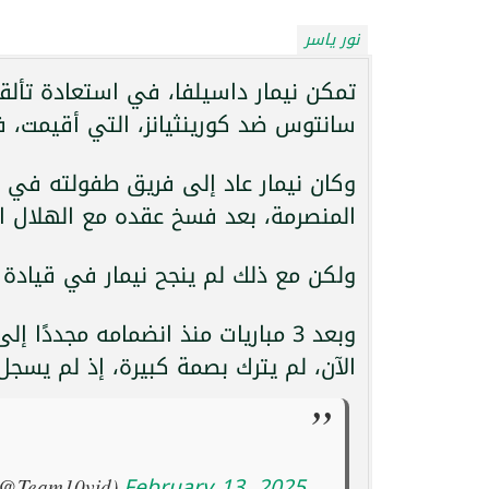
نور ياسر
تمكن نيمار داسيلفا، في استعادة تألقه
سانتوس ضد كورينثيانز، التي أقيمت، ف
وكان نيمار عاد إلى فريق طفولته في ص
المنصرمة، بعد فسخ عقده مع الهلال ا
ولكن مع ذلك لم ينجح نيمار في قيادة سا
وبعد 3 مباريات منذ انضمامه مجددً
الآن، لم يترك بصمة كبيرة، إذ لم يسج
February 13, 2025
— Team10vid ???? (@Team10vid)