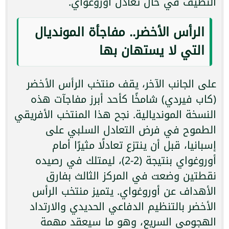
النظيف في حال تعادل أوروغواي.
الرأس الأخضر.. مفاجأة المونديال
التي لا يستهان بها
على الجانب الآخر، يقف منتخب الرأس الأخضر
(كاب فيردي) شامخًا كأحد أبرز مفاجآت هذه
النسخة المونديالية. نجح هذا المنتخب الأفريقي
الطموح في فرض التعادل السلبي على
إسبانيا، قبل أن ينتزع تعادلًا مثيرًا أمام
أوروغواي بنتيجة (2-2)، ليمتلك في رصيده
نقطتين وضعت في المركز الثالث بفارق
الأهداف عن أوروغواي. يتميز منتخب الرأس
الأخضر بالتنظيم الدفاعي الحديدي والارتداد
الهجومي السريع، وهو ما سيعقد مهمة