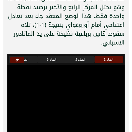
وهو يحتل المركز الرابع والأخير برصيد نقطة
واحدة فقط. هذا الوضع المعقد جاء بعد تعادل
افتتاحي أمام أوروغواي بنتيجة (1-1)، تلاه
سقوط قاسٍ برباعية نظيفة على يد الماتادور
الإسباني.