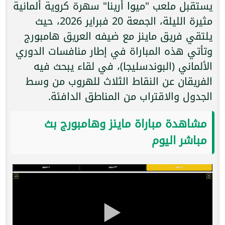
يستقبل ملعب "ميوا أرينا" سهرة كروية ألمانية
مثيرة الليلة، الجمعة 20 فبراير 2026، حيث
يلتقي فريق ماينز مع ضيفه العريق هامبورج
وتأتي هذه المباراة في إطار منافسات الدوري
الألماني (البوندسليجا)، في لقاء يبحث فيه
الفريقان عن النقاط الثلاث للهروب من وسط
الجدول والاقتراب من المناطق الدافئة.
مشاهدة مباراة ماينز وهامبورج بث
مباشر اليوم