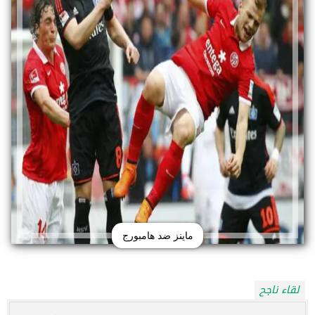
ماينز ضد هامبورج
لقاء ناجح