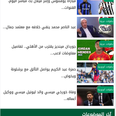
مباراة يوفنتوس وإنتر ميلان بث مباشر اليوم،
القنوات...
بطولات عربية
عبد الناصر محمد ينفي خلافه مع معتمد جمال...
بطولات عربية
جوردان مينديز يقترب من الأهلي.. تفاصيل
مفاوضات لاعب...
بطولات أوروبية
حمزة عبد الكريم يواصل التألق مع برشلونة
ويخوض...
بطولات أوروبية
وفاة خورخي ميسي والد ليونيل ميسي ووكيل
أعماله...
آخر الموضوعات