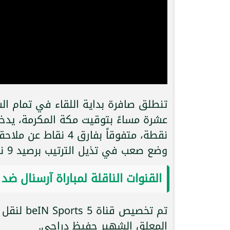
نقطة، متفوقاً بفارق
وضع صعب في تذيل الترتيب برصيد 9 نقاط.
القنوات الناقلة لمباراة آرسنال ضد
تم تخصيص 
المعلق الشهير حفيظ دراجي.