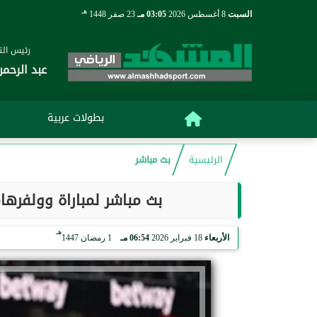
هـ
السبت
8 أغسطس 2026
03:05 مـ
23 صفر 1448
رئيس التح
عبد الرحمن
بطولات عربية
الرئيسية
بث مباشر
بث مباشر لمباراة وولفرهامبتون ض
هـ
الأربعاء
18 فبراير 2026
06:54 مـ
1 رمضان 1447