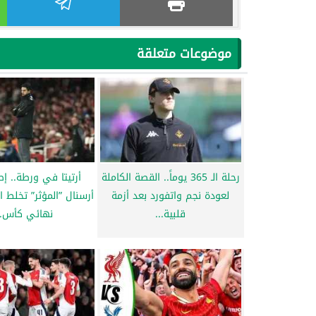
موضوعات متعلقة
رحلة الـ 365 يوماً.. القصة الكاملة
أرتيتا في ورطة.. إص
لعودة نجم واتفورد بعد أزمة
أرسنال ”المؤثر” تخلط ا
قلبية...
نهائي كأس..