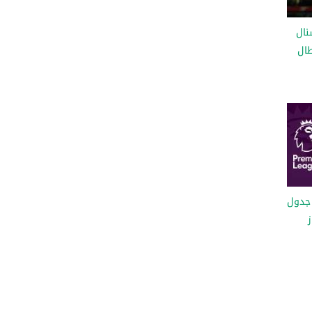
نال
ال
 جدول
ز