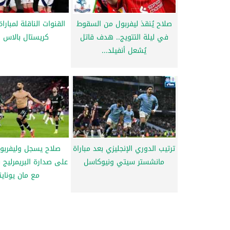
صلاح يُنقذ ليفربول من السقوط
القنوات الناقلة لمبارا
في ليلة التتويج.. هدف قاتل
كريستال بالاس ا
يُشعل أنفيلد...
ترتيب الدوري الإنجليزي بعد مباراة
صلاح يسجل وليفربو
مانشستر سيتي ونيوكاسل
على صدارة البريمرليج ب
مع مان يونايت