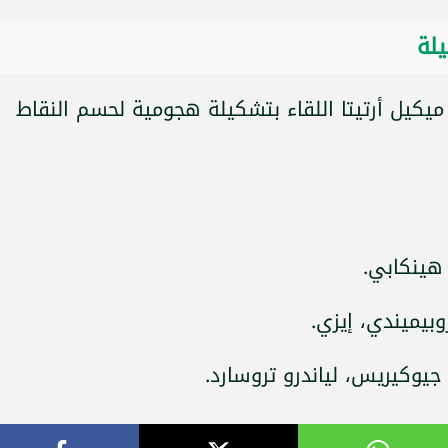
يلة
ميكيل أرتيتا اللقاء بتشكيلة هجومية لحسم النقاط
 هينكابي.
بيميندي، إيزي.
جيوكيريس، لياندرو تروسارد.