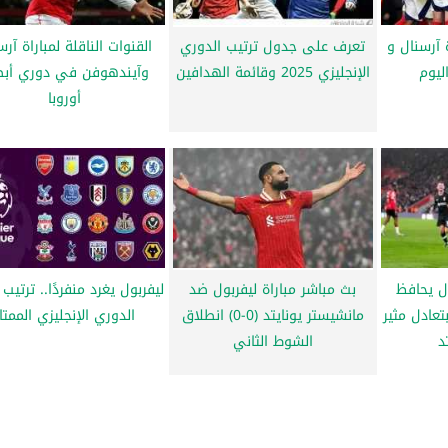
ة آرسنال و
تعرف على جدول ترتيب الدوري
القنوات الناقلة لمباراة آرس
ليوم
الإنجليزي 2025 وقائمة الهدافين
وآيندهوفن في دوري أبط
أوروبا
ل يحافظ
بث مباشر مباراة ليفربول ضد
ليفربول يغرد منفردًا.. ترتيب
تعادل مثير
مانشيستر يونايتد (0-0) انطلاق
الدوري الإنجليزي الممتا
د
الشوط الثاني