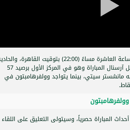
تنطلق صافرة بداية اللقاء في تمام الساعة العاشرة مساءً (22:00) بتوقيت القاهرة، والحا
عشرة مساءً بتوقيت مكة المكرمة، يدخل آرسنال المباراة وهو في المركز الأول برصيد 57
 4 نقاط عن ملاحقه مانشستر سيتي، بينما يتواجد وولفرهامبتون في
 وولفرهامبتون
قناة beIN Sports 5 لنقل أحداث المباراة حصرياً، وسيتولى التعليق على اللقاء