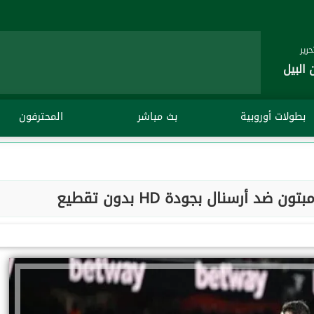
رير
 البيل
بطولات أوروبية
بث مباشر
المحترفون
د أرسنال بجودة HD بدون تقطيع