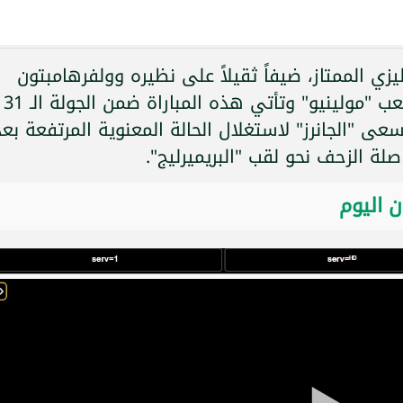
زي الممتاز، ضيفاً ثقيلاً على نظيره وولفرهامبتون
الليلة، الأربعاء 18 فبراير 2026، على ملعب "مولينيو" وتأتي هذه المباراة ضمن الجولة الـ 31
عى "الجانرز" لاستغلال الحالة المعنوية المرتفعة بعد
لة الزحف نحو لقب "البريميرليج".
 اليوم