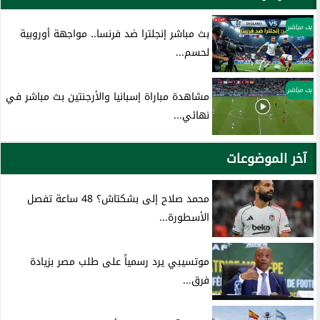
بث مباشر
بث مباشر إنجلترا ضد فرنسا.. مواجهة أوروبية
لحسم...
بث مباشر
مشاهدة مباراة إسبانيا والأرجنتين بث مباشر في
نهائي...
آخر الموضوعات
محمد صلاح إلى بشكتاش؟ 48 ساعة تفصل
الأسطورة...
موتسيبي يرد رسمياً على طلب مصر بزيادة
فرق...