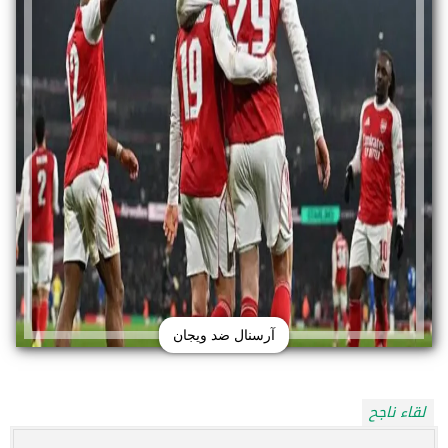
آرسنال ضد ويجان
لقاء ناجح