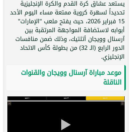
يستعد عشاق كرة القدم والكرة الإنجليزية
تحديداً لسهرة كروية ممتعة مساء اليوم الأحد
15 فبراير 2026، حيث يفتح ملعب "الإمارات"
أبوابه لاستضافة المواجهة المرتقبة بين
آرسنال وويجان أتلتيك، وذلك ضمن منافسات
الدور الرابع (الـ 32) من بطولة كأس الاتحاد
الإنجليزي.
موعد مباراة آرسنال وويجان والقنوات
الناقلة