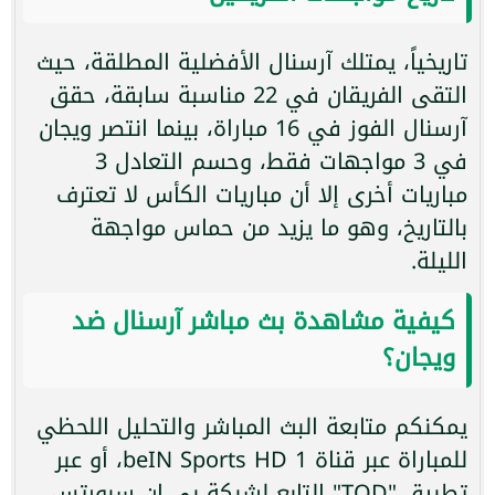
تاريخياً، يمتلك آرسنال الأفضلية المطلقة، حيث
التقى الفريقان في 22 مناسبة سابقة، حقق
آرسنال الفوز في 16 مباراة، بينما انتصر ويجان
في 3 مواجهات فقط، وحسم التعادل 3
مباريات أخرى إلا أن مباريات الكأس لا تعترف
بالتاريخ، وهو ما يزيد من حماس مواجهة
الليلة.
كيفية مشاهدة بث مباشر آرسنال ضد
ويجان؟
يمكنكم متابعة البث المباشر والتحليل اللحظي
للمباراة عبر قناة beIN Sports HD 1، أو عبر
تطبيق "TOD" التابع لشبكة بي إن سبورتس،