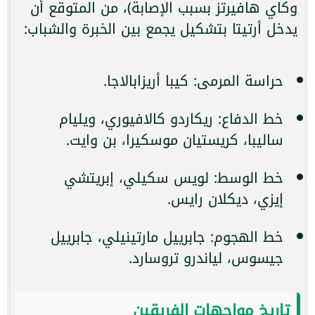
وكاي هافيرتز بسبب الإصابة)، من المتوقع أن
يدخل أرتيتا بتشكيل يجمع بين الخبرة والشباب:
حراسة المرمى: كيبا أريزابالاجا.
خط الدفاع: ريكاردو كالافيوري، ويليام
ساليبا، كريستيان موسكيرا، بن وايت.
خط الوسط: لويس سكيلي، إبريتشي
إيزي، ديكلان رايس.
خط الهجوم: جابرييل مارتينيلي، جابرييل
جيسوس، لياندرو تروسارد.
تاريخ مواجهات الفريقين