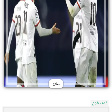
صلاح
لقاء ناجح