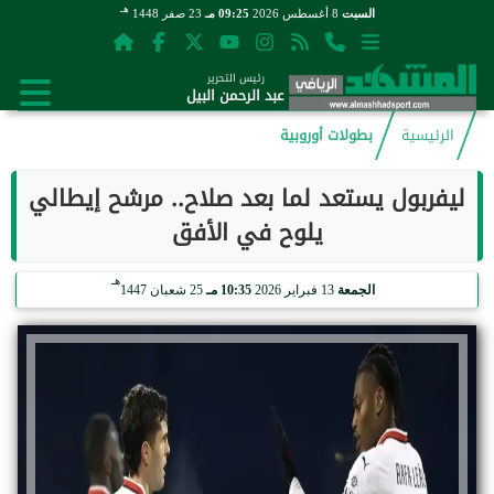
هـ
السبت
8 أغسطس 2026
09:25 مـ
23 صفر 1448
رئيس التحرير
عبد الرحمن البيل
الرئيسية
بطولات أوروبية
ليفربول يستعد لما بعد صلاح.. مرشح إيطالي
يلوح في الأفق
هـ
الجمعة
13 فبراير 2026
10:35 مـ
25 شعبان 1447