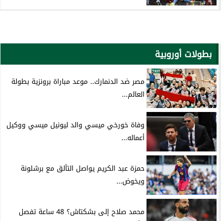
بطولات أوروبية
مصر ضد الدنمارك.. موعد مباراة برونزية بطولة
العالم...
وفاة خورخي ميسي والد ليونيل ميسي ووكيل
أعماله...
حمزة عبد الكريم يواصل التألق مع برشلونة
ويخوض...
محمد صلاح إلى بشكتاش؟ 48 ساعة تفصل