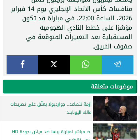
منافسات كأس الاتحاد الإنجليزي يوم 14 فبراير
2026، الساعة 22:00، في مباراة قد تكون
مؤشرًا على خطط النادي الهجومية
المستقبلية بعد التغييرات المتوقعة في
صفوف الفريق.
موضوعات متعلقة
أزمة تتصاعد.. جوارديولا يعلّق على تصريحات
مالك اليونايتد
بث مباشر لمباراة بيسا ضد ميلان بجودة HD
بدون تقطيع