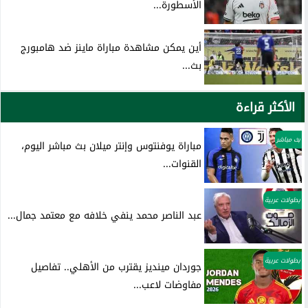
الأسطورة...
أين يمكن مشاهدة مباراة ماينز ضد هامبورج
بث...
الأكثر قراءة
بث مباشر
مباراة يوفنتوس وإنتر ميلان بث مباشر اليوم،
القنوات...
بطولات عربية
عبد الناصر محمد ينفي خلافه مع معتمد جمال...
بطولات عربية
جوردان مينديز يقترب من الأهلي.. تفاصيل
مفاوضات لاعب...