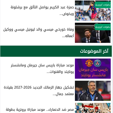
بطولات أوروبية
حمزة عبد الكريم يواصل التألق مع برشلونة
ويخوض...
بطولات أوروبية
وفاة خورخي ميسي والد ليونيل ميسي ووكيل
أعماله...
آخر الموضوعات
موعد مباراة باريس سان جيرمان ومانشستر
يونايتد والقنوات...
تشكيل جهاز الزمالك الجديد 2026-2027 بقيادة
معتمد جمال...
مصر ضد الدنمارك.. موعد مباراة برونزية بطولة