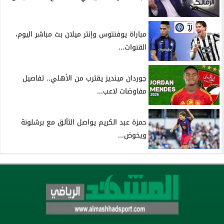
مباراة يوفنتوس وإنتر ميلان بث مباشر اليوم،
القنوات...
جوردان مينديز يقترب من الأهلي.. تفاصيل
مفاوضات لاعب...
حمزة عبد الكريم يواصل التألق مع برشلونة
ويخوض...