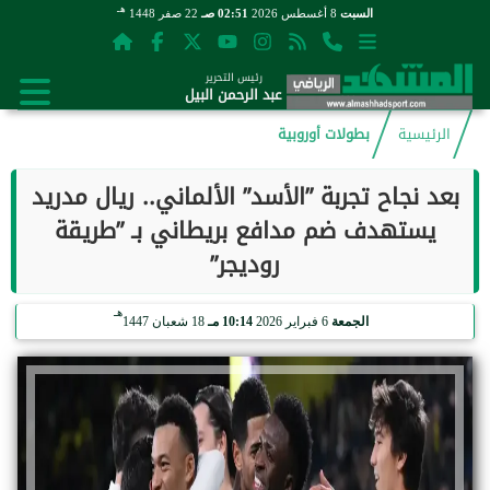
هـ
السبت
8 أغسطس 2026
02:51 صـ
22 صفر 1448
رئيس التحرير
عبد الرحمن البيل
الرئيسية
بطولات أوروبية
بعد نجاح تجربة ”الأسد” الألماني.. ريال مدريد
يستهدف ضم مدافع بريطاني بـ ”طريقة
روديجر”
هـ
الجمعة
6 فبراير 2026
10:14 مـ
18 شعبان 1447