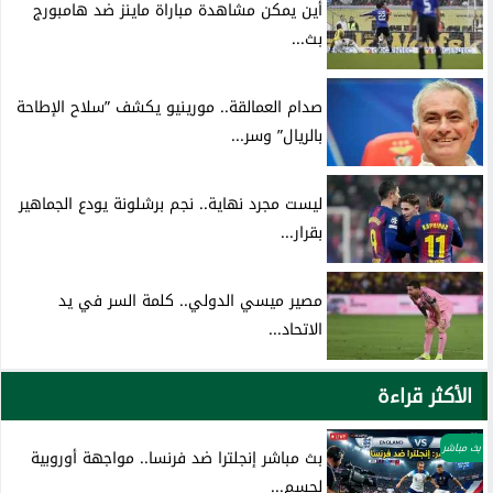
أين يمكن مشاهدة مباراة ماينز ضد هامبورج
بث...
صدام العمالقة.. مورينيو يكشف ”سلاح الإطاحة
بالريال” وسر...
ليست مجرد نهاية.. نجم برشلونة يودع الجماهير
بقرار...
مصير ميسي الدولي.. كلمة السر في يد
الاتحاد...
الأكثر قراءة
بث مباشر
بث مباشر إنجلترا ضد فرنسا.. مواجهة أوروبية
لحسم...