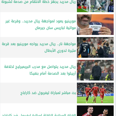
ريال مدريد يجهز خطة الانتقام من صدمة لشبونة
مورينيو يعود لمواجهة ريال مدريد.. وقرعة غير
مواتية لباريس سان جيرمان
مواجهة نار.. ريال مدريد يواجه مورينيو بعد قرعة
مثيرة لدوري الأبطال
ريال مدريد يتواصل مع مدرب البريميرليج لخلافة
أربيلوا بعد الصدمة أمام بنفيكا
بث مباشر لمباراة ليفربول ضد كاراباج
القناة المجانية الناقلة لمباارة ليفربول ضد كاراباج