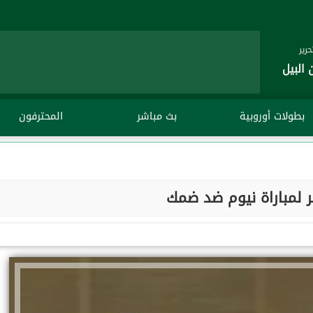
رير
 البيل
بطولات أوروبية
بث مباشر
المحترفون
 لمباراة نيوم ضد ضمك