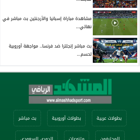
مشاهدة مباراة إسبانيا والأرجنتين بث مباشر في
نهائي...
بث مباشر إنجلترا ضد فرنسا.. مواجهة أوروبية
لحسم...
بطولات عربية
بطولات أوروبية
بث مباشر
المحترفون
متنوعات
الدوري السعودي