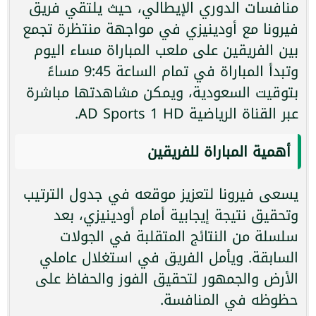
منافسات الدوري الإيطالي، حيث يلتقي فريق
فيرونا مع أودينيزي في مواجهة منتظرة تجمع
بين الفريقين على ملعب المباراة مساء اليوم
وتبدأ المباراة في تمام الساعة 9:45 مساءً
بتوقيت السعودية، ويمكن مشاهدتها مباشرة
عبر القناة الرياضية AD Sports 1 HD.
أهمية المباراة للفريقين
يسعى فيرونا لتعزيز موقعه في جدول الترتيب
وتحقيق نتيجة إيجابية أمام أودينيزي، بعد
سلسلة من النتائج المتقلبة في الجولات
السابقة. ويأمل الفريق في استغلال عاملي
الأرض والجمهور لتحقيق الفوز والحفاظ على
حظوظه في المنافسة.