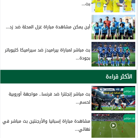
بث...
أين يمكن مشاهدة مباراة غزل المحلة ضد زد...
بث مباشر لمباراة بيراميدز ضد سيراميكا كليوباتر
بجودة...
الأكثر قراءة
بث مباشر
بث مباشر إنجلترا ضد فرنسا.. مواجهة أوروبية
لحسم...
بث مباشر
مشاهدة مباراة إسبانيا والأرجنتين بث مباشر في
نهائي...