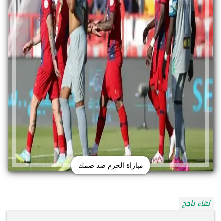
مباراة الحزم ضد ضمك
لقاء ناجح