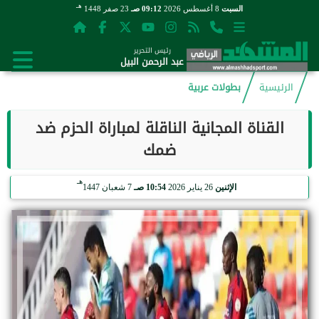
هـ
السبت
8 أغسطس 2026
09:12 صـ
23 صفر 1448
رئيس التحرير
عبد الرحمن البيل
الرئيسية
بطولات عربية
القناة المجانية الناقلة لمباراة الحزم ضد
ضمك
هـ
الإثنين
26 يناير 2026
10:54 صـ
7 شعبان 1447