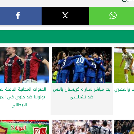
لك والمصري
بث مباشر لمباراة كريستال بالاس
القنوات المجانية الناقلة لمب
ضد تشيلسي
بولونيا ضد جنوي في الد
الإيطالي