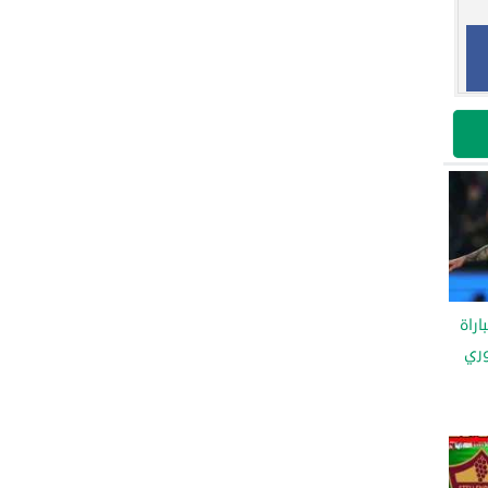
اراة
وري