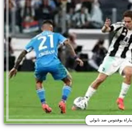
باراة يوفنتوس ضد نابولي