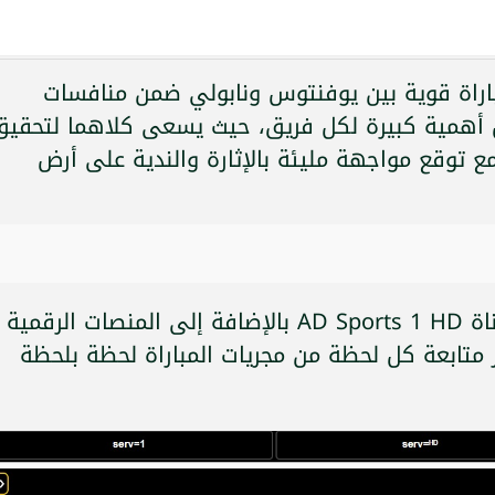
اراة قوية بين يوفنتوس ونابولي ضمن منافسات
حمل أهمية كبيرة لكل فريق، حيث يسعى كلاهما لتحقيق
مع توقع مواجهة مليئة بالإثارة والندية على أرض
ستُقام المباراة الساعة 7 مساء على قناة AD Sports 1 HD بالإضافة إلى المنصات الرقمية
ير متابعة كل لحظة من مجريات المباراة لحظة بلحظة