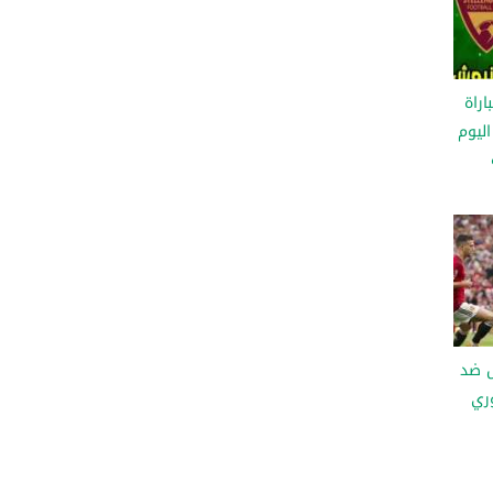
اراة
ليوم
ال ضد
ري