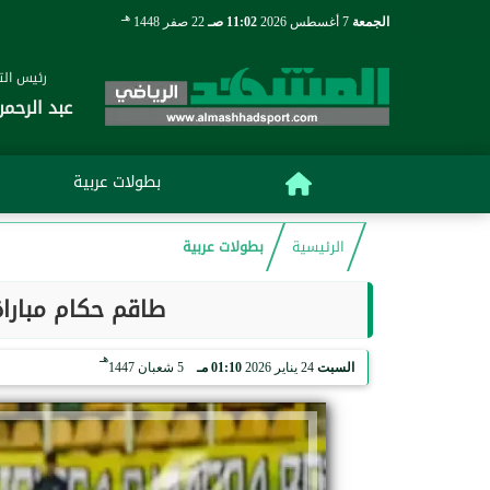
هـ
الجمعة
7 أغسطس 2026
11:02 صـ
22 صفر 1448
رئيس التح
عبد الرحمن
بطولات عربية
الرئيسية
بطولات عربية
طاقم حكام مباراة
هـ
السبت
24 يناير 2026
01:10 مـ
5 شعبان 1447