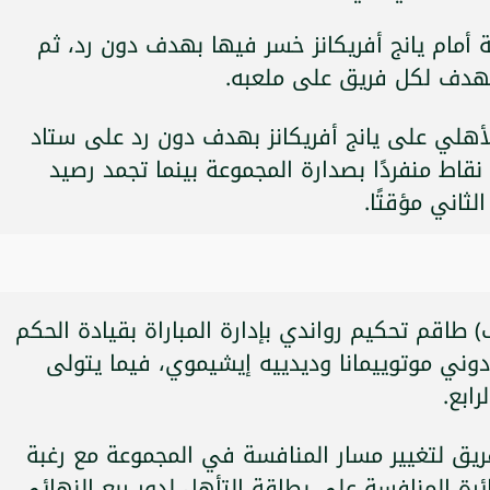
أمام يانج أفريكانز خسر فيها بهدف دون رد، ثم
 بهدف لكل فريق على ملعبه.
الأهلي على يانج أفريكانز بهدف دون رد على ستاد
الجيش ببرج العرب، ليصل رصيده إلى 7 نقاط منفردًا بصدارة المجموعة بينما تجمد رصيد
 طاقم تحكيم رواندي بإدارة المباراة بقيادة الحكم
 دوني موتوييمانا وديدييه إيشيموي، فيما يتولى
ابع.
ريق لتغيير مسار المنافسة في المجموعة مع رغبة
رة المنافسة على بطاقة التأهل لدور ربع النهائي.