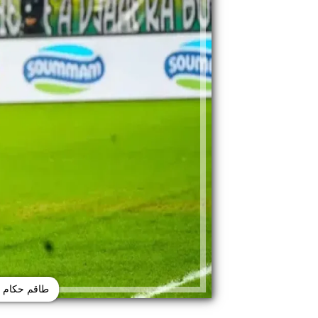
طاقم حكام م