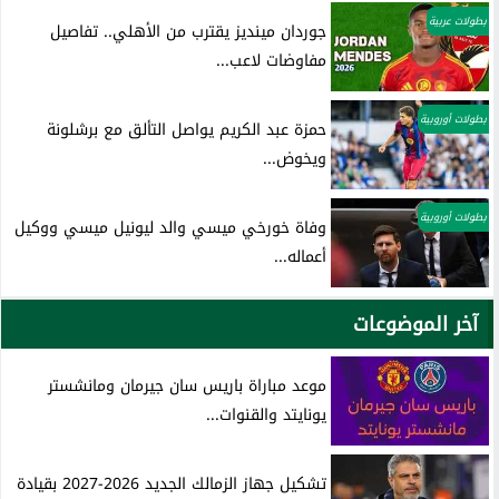
بطولات عربية
جوردان مينديز يقترب من الأهلي.. تفاصيل
مفاوضات لاعب...
بطولات أوروبية
حمزة عبد الكريم يواصل التألق مع برشلونة
ويخوض...
بطولات أوروبية
وفاة خورخي ميسي والد ليونيل ميسي ووكيل
أعماله...
آخر الموضوعات
موعد مباراة باريس سان جيرمان ومانشستر
يونايتد والقنوات...
تشكيل جهاز الزمالك الجديد 2026-2027 بقيادة