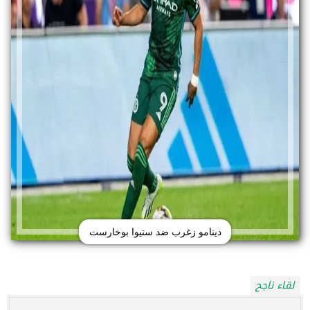
دينامو زغرب ضد ستيوا بوخارست
لقاء ناجح