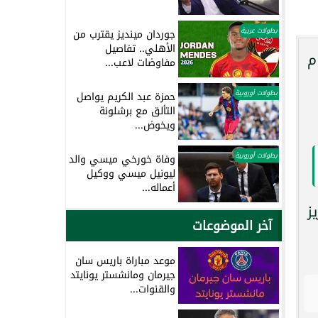
بطولات عربية
جوردان مينديز يقترب من
الأهلي.. تفاصيل
م
مفاوضات لاعب...
بطولات أوروبية
حمزة عبد الكريم يواصل
التألق مع برشلونة
ويخوض...
بطولات أوروبية
وفاة خورخي ميسي والد
ليونيل ميسي ووكيل
أعماله...
زيز
آخر الموضوعات
موعد مباراة باريس سان
جيرمان ومانشستر يونايتد
والقنوات...