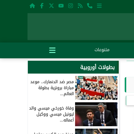
متنوعات
بطولات أوروبية
مصر ضد الدنمارك.. موعد
مباراة برونزية بطولة
العالم...
وفاة خورخي ميسي والد
ليونيل ميسي ووكيل
أعماله...