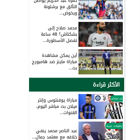
حمزة عبد الكريم يواصل
التألق مع برشلونة
ويخوض...
محمد صلاح إلى
بشكتاش؟ 48 ساعة
تفصل الأسطورة...
أين يمكن مشاهدة
مباراة ماينز ضد هامبورج
بث...
الأكثر قراءة
بث مباشر
مباراة يوفنتوس وإنتر
ميلان بث مباشر اليوم،
القنوات...
بطولات عربية
عبد الناصر محمد ينفي
خلافه مع معتمد جمال...