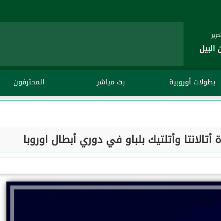
رير
 البيل
بطولات أوروبية
بث مباشر
المحترفون
ة أتالانتا وأتلتيك بلباو في دوري أبطال اوروبا