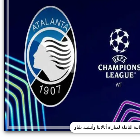
ة الناقلة لمباراة أتالانتا وأتلتيك بلباو