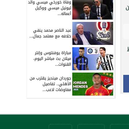
وفاة خورخي ميسي والد
اهدين
ليونيل ميسي ووكيل
أعماله...
عبد الناصر محمد ينفي
خلافه مع معتمد جمال...
رصيد 10 نقاط
مباراة يوفنتوس وإنتر
ميلان بث مباشر اليوم،
القنوات...
جوردان مينديز يقترب من
الأهلي.. تفاصيل
مفاوضات لاعب...