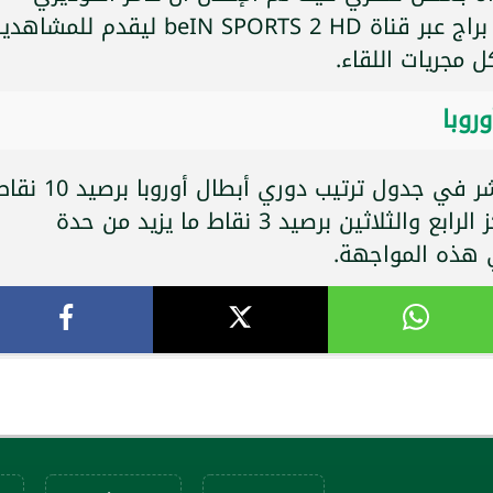
سيكون معلق مباراة برشلونة وسلافيا براج عبر قناة beIN SPORTS 2 HD ليقدم للمش
 مجريات اللقاء.
روبا
ويحتل نادي برشلونة المركز الخامس عشر في جدول ترتيب دوري أبطال أوروبا ب
بينما يأتي فريق سلافيا براج في المركز الرابع والثلاثين برصيد 3 نقاط ما يزيد من حدة
 هذه المواجهة.