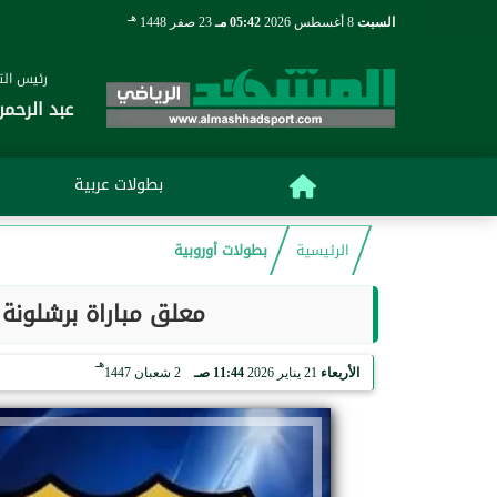
هـ
السبت
8 أغسطس 2026
05:42 مـ
23 صفر 1448
رئيس التح
عبد الرحمن
بطولات عربية
الرئيسية
بطولات أوروبية
معلق مباراة برشلونة 
هـ
الأربعاء
21 يناير 2026
11:44 صـ
2 شعبان 1447