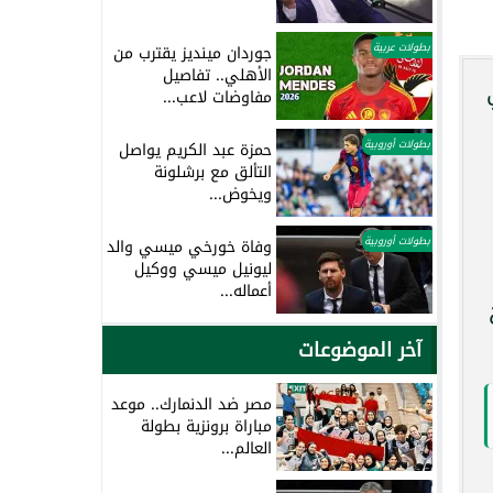
بطولات عربية
جوردان مينديز يقترب من
الأهلي.. تفاصيل
مفاوضات لاعب...
بطولات أوروبية
حمزة عبد الكريم يواصل
التألق مع برشلونة
ويخوض...
بطولات أوروبية
وفاة خورخي ميسي والد
ليونيل ميسي ووكيل
أعماله...
آخر الموضوعات
مصر ضد الدنمارك.. موعد
مباراة برونزية بطولة
العالم...