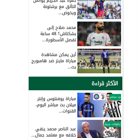
حمزة عبد الكريم يواصل
التألق مع برشلونة
ويخوض...
محمد صلاح إلى
بشكتاش؟ 48 ساعة
تفصل الأسطورة...
أين يمكن مشاهدة
مباراة ماينز ضد هامبورج
بث...
الأكثر قراءة
بث مباشر
مباراة يوفنتوس وإنتر
ميلان بث مباشر اليوم،
القنوات...
بطولات عربية
عبد الناصر محمد ينفي
خلافه مع معتمد جمال...