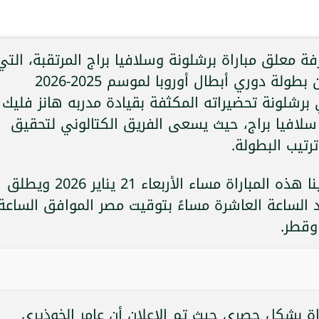
 معلق مباراة برشلونة وسلافيا براج المرتقبة، التي
تأتي ضمن منافسات الجولة السابعة من بطولة دوري أبطال أوروبا لموسم 2025-2026
 برشلونة تحضيراته المكثفة بقيادة مدربه هانز فليك
سلافيا براج، حيث يسعى الفريق الكتالوني لتحقيق
رتيب البطولة.
ومن المقرر أن تستضيف ملعب إيدن أرينا هذه المباراة مساء الأربعاء 21 يناير 2026 ويطلق
د الساعة العاشرة مساءً بتوقيت مصر الموافق الساعة
وقطر.
beIN أحداث المباراة بشكل حصري حيث تم الإعلان أن عامر الخوذيري