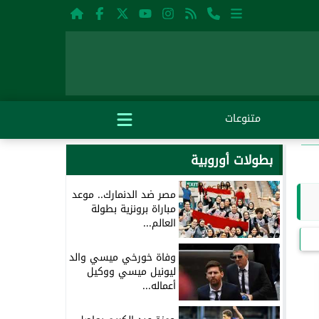
متنوعات
بطولات أوروبية
مصر ضد الدنمارك.. موعد
مباراة برونزية بطولة
العالم...
وفاة خورخي ميسي والد
ليونيل ميسي ووكيل
أعماله...