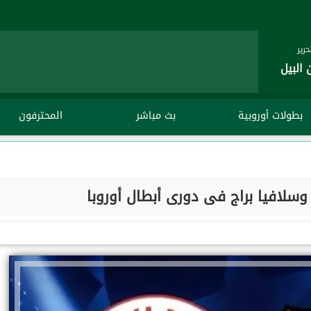
رير
 البيل
بطولات أوروبية
بث مباشر
المحترفون
وسلافيا براج فى دورى أبطال أوروبا