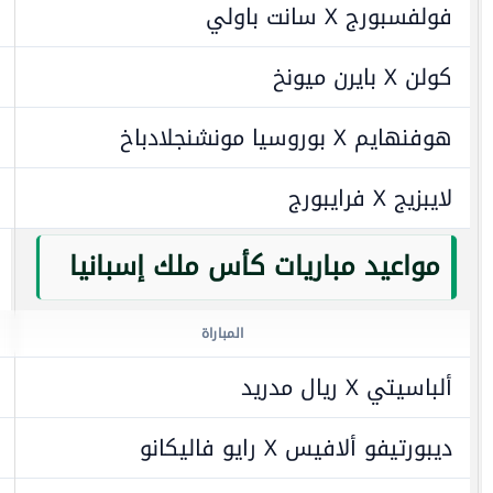
فولفسبورج X سانت باولي
كولن X بايرن ميونخ
هوفنهايم X بوروسيا مونشنجلادباخ
لايبزيج X فرايبورج
مواعيد مباريات كأس ملك إسبانيا
المباراة
ألباسيتي X ريال مدريد
ديبورتيفو ألافيس X رايو فاليكانو