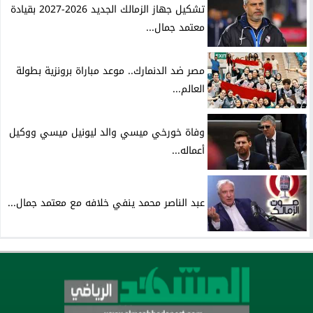
تشكيل جهاز الزمالك الجديد 2026-2027 بقيادة
معتمد جمال...
مصر ضد الدنمارك.. موعد مباراة برونزية بطولة
العالم...
وفاة خورخي ميسي والد ليونيل ميسي ووكيل
أعماله...
عبد الناصر محمد ينفي خلافه مع معتمد جمال...