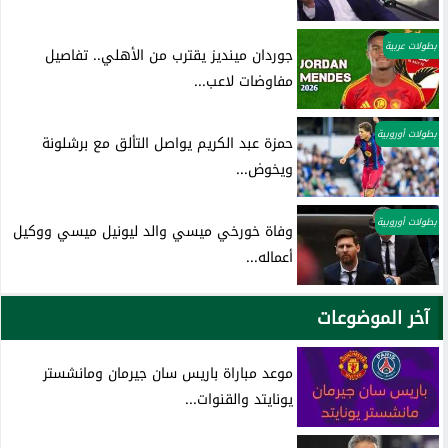
بطولات عربية
جوردان مينديز يقترب من الأهلي.. تفاصيل
مفاوضات لاعب...
بطولات أوروبية
حمزة عبد الكريم يواصل التألق مع برشلونة
ويخوض...
بطولات أوروبية
وفاة خورخي ميسي والد ليونيل ميسي ووكيل
أعماله...
آخر الموضوعات
موعد مباراة باريس سان جيرمان ومانشستر
يونايتد والقنوات...