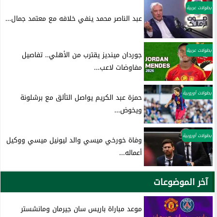
بطولات عربية
عبد الناصر محمد ينفي خلافه مع معتمد جمال...
بطولات عربية
جوردان مينديز يقترب من الأهلي.. تفاصيل
مفاوضات لاعب...
بطولات أوروبية
حمزة عبد الكريم يواصل التألق مع برشلونة
ويخوض...
بطولات أوروبية
وفاة خورخي ميسي والد ليونيل ميسي ووكيل
أعماله...
آخر الموضوعات
موعد مباراة باريس سان جيرمان ومانشستر