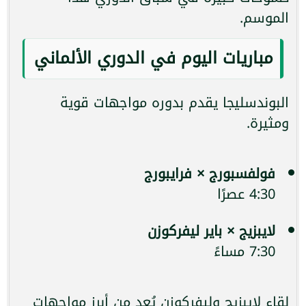
الموسم.
مباريات اليوم في الدوري الألماني
البوندسليجا يقدم بدوره مواجهات قوية
ومثيرة.
فولفسبورج × فرايبورج
4:30 عصرًا
لايبزيج × باير ليفركوزن
7:30 مساءً
لقاء لايبزيج وليفركوزن يُعد من أبرز مواجهات