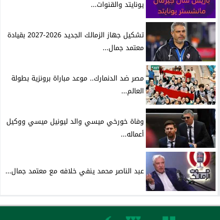
يونايتد والقنوات...
تشكيل جهاز الزمالك الجديد 2026-2027 بقيادة
معتمد جمال...
مصر ضد الدنمارك.. موعد مباراة برونزية بطولة
العالم...
وفاة خورخي ميسي والد ليونيل ميسي ووكيل
أعماله...
عبد الناصر محمد ينفي خلافه مع معتمد جمال...