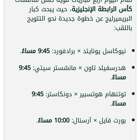
كأس الرابطة الإنجليزية
، حيث يبحث كبار
البريميرليج عن خطوة جديدة نحو التتويج
باللقب:
نيوكاسل يونايتد × برادفورد:
9:45 مساءً
.
هدرسفيلد تاون × مانشستر سيتي:
9:45
مساءً
.
توتنهام هوتسبير × دونكاستر:
9:45
مساءً
.
بورت فايل × آرسنال:
10:00 مساءً
.