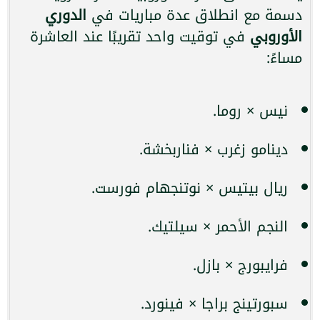
دسمة مع انطلاق عدة مباريات في
الدوري
الأوروبي
في توقيت واحد تقريبًا عند العاشرة
مساءً:
نيس × روما.
دينامو زغرب × فناربخشة.
ريال بيتيس × نوتنجهام فورست.
النجم الأحمر × سيلتيك.
فرايبورج × بازل.
سبورتينج براجا × فينورد.