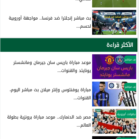
بث مباشر إنجلترا ضد فرنسا.. مواجهة أوروبية
لحسم...
الأكثر قراءة
بث مباشر
موعد مباراة باريس سان جيرمان ومانشستر
يونايتد والقنوات...
بث مباشر
مباراة يوفنتوس وإنتر ميلان بث مباشر اليوم،
القنوات...
بطولات أوروبية
مصر ضد الدنمارك.. موعد مباراة برونزية بطولة
العالم...