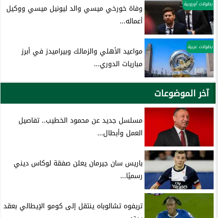
بطولات أوروبية
وفاة خورخي ميسي والد ليونيل ميسي ووكيل
أعماله...
بطولات عربية
مواعيد الأهلي والزمالك وبيراميدز في أبرز
مباريات الدوري...
آخر الموضوعات
مسلسل جديد عن محمود الخطيب.. تفاصيل
العمل وأبطال...
باريس سان جيرمان يعلن صفقة لوكاس ديني
رسميًا...
تريفوه تشالوباه ينتقل إلى كومو الإيطالي بعقد